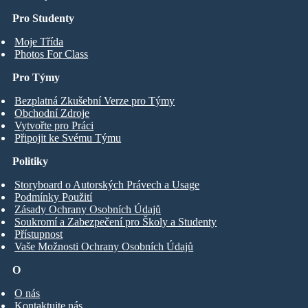
Pro Studenty
Moje Třída
Photos For Class
Pro Týmy
Bezplatná Zkušební Verze pro Týmy
Obchodní Zdroje
Vytvořte pro Práci
Připojit ke Svému Týmu
Politiky
Storyboard o Autorských Právech a Usage
Podmínky Použití
Zásady Ochrany Osobních Údajů
Soukromí a Zabezpečení pro Školy a Studenty
Přístupnost
Vaše Možnosti Ochrany Osobních Údajů
O
O nás
Kontaktujte nás