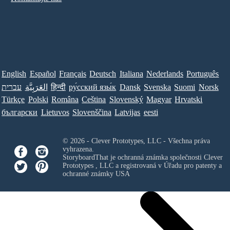
English
Español
Français
Deutsch
Italiana
Nederlands
Português
עברית
العَرَبِيَّة
हिन्दी
ру́сский язы́к
Dansk
Svenska
Suomi
Norsk
Türkçe
Polski
Româna
Ceština
Slovenský
Magyar
Hrvatski
български
Lietuvos
Slovenščina
Latvijas
eesti
© 2026 - Clever Prototypes, LLC - Všechna práva
vyhrazena.
StoryboardThat je ochranná známka společnosti
Clever
Prototypes , LLC
a registrovaná v Úřadu pro patenty a
ochranné známky USA