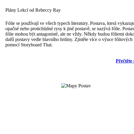
Plány Lekcí od Rebeccy Ray
Fólie se používají ve všech typech literatury. Postava, která vykazuj
opačné nebo protichůdné rysy k jiné postavě, se nazývá fólie. Posta
fólie mohou být antagonisté, ale ne vždy. Někdy budou fóliemi dok
další postavy vedle hlavního hrdiny. Zjistěte více o výuce fóliových
pomocí Storyboard That.
Přečtěte 