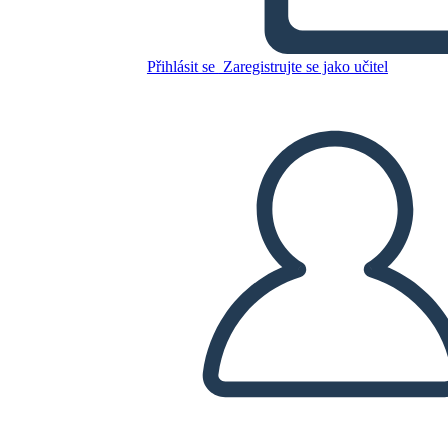
Přihlásit se
Zaregistrujte se jako učitel
FÓLIE ŠABLONY
Zkopírujte tento scénář
VYTVOŘIT STORYBOARD
PŘEHRÁT PREZENTACI
PŘEČTI MI