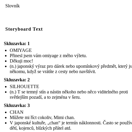
Slovník
Storyboard Text
Skluzavka: 1
OMIYAGE
Přinesl jsem vám omiyage z mého výletu.
Děkuji moc!
(n.) japonský výraz pro dárek nebo upomínkový předmět, který js
někomu, když se vrátíte z cesty nebo navštívit.
Skluzavka: 2
SILHOUETTE
(n.) T se temný stín a nástin někoho nebo něco viditelného proti
světlejším pozadí, a to zejména v šeru.
Skluzavka: 3
CHAN
Můžete mi říct cokoliv, Mimi chan.
V japonské kultuře, „chan“ je termín náklonnosti. Často se použí
dětí, kojenců, blízkých přátel atd.