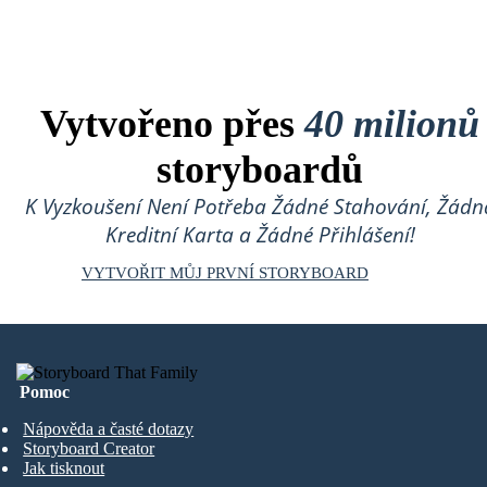
Vytvořeno přes
40 milionů
storyboardů
K Vyzkoušení Není Potřeba Žádné Stahování, Žádn
Kreditní Karta a Žádné Přihlášení!
VYTVOŘIT MŮJ PRVNÍ STORYBOARD
Pomoc
Nápověda a časté dotazy
Storyboard Creator
Jak tisknout