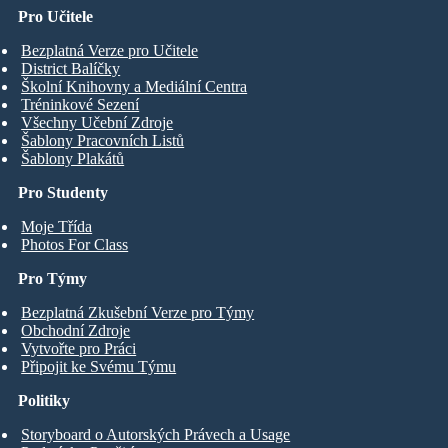
Pro Učitele
Bezplatná Verze pro Učitele
District Balíčky
Školní Knihovny a Mediální Centra
Tréninkové Sezení
Všechny Učební Zdroje
Šablony Pracovních Listů
Šablony Plakátů
Pro Studenty
Moje Třída
Photos For Class
Pro Týmy
Bezplatná Zkušební Verze pro Týmy
Obchodní Zdroje
Vytvořte pro Práci
Připojit ke Svému Týmu
Politiky
Storyboard o Autorských Právech a Usage