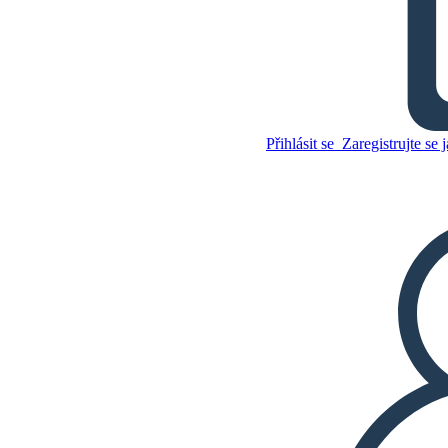
Full Cicada Moon: Příklad
Slovní Zásoby
Přihlásit se
Zaregistrujte se j
Zkopírujte tento scénář
VYTVOŘIT STORYBOARD
Zkopírujte tento scénář
VYTVOŘIT STORYBOARD
PŘEHRÁT PREZENTACI
PŘEČTI MI