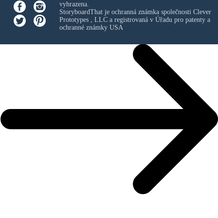
vyhrazena.
StoryboardThat je ochranná známka společnosti
Clever
Prototypes , LLC
a registrovaná v Úřadu pro patenty a
ochranné známky USA