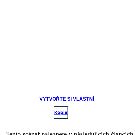
VYTVOŘTE SI VLASTNÍ
Kopie
Tento scénář naleznete v následujících článcích