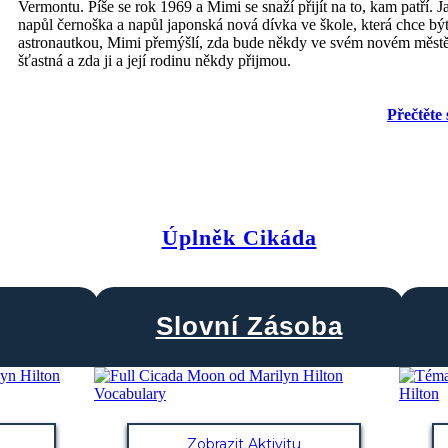
Vermontu. Píše se rok 1969 a Mimi se snaží přijít na to, kam patří. J
napůl černoška a napůl japonská nová dívka ve škole, která chce bý
astronautkou, Mimi přemýšlí, zda bude někdy ve svém novém měst
šťastná a zda ji a její rodinu někdy přijmou.
Přečtěte 
Úplněk Cikáda
Slovní Zásoba
Zobrazit Aktivitu