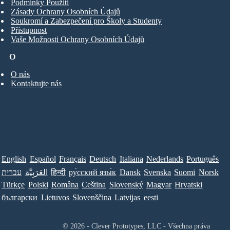
Podmínky Použití
Zásady Ochrany Osobních Údajů
Soukromí a Zabezpečení pro Školy a Studenty
Přístupnost
Vaše Možnosti Ochrany Osobních Údajů
O
O nás
Kontaktujte nás
English
Español
Français
Deutsch
Italiana
Nederlands
Português
עברית
العَرَبِيَّة
हिन्दी
ру́сский язы́к
Dansk
Svenska
Suomi
Norsk
Türkçe
Polski
Româna
Ceština
Slovenský
Magyar
Hrvatski
български
Lietuvos
Slovenščina
Latvijas
eesti
© 2026 - Clever Prototypes, LLC - Všechna práva