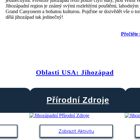
jedinečnými. Přestože jihozápad tvoří pouze čtyři státy, jsou velmi v
Jihozápadní region je známý svými rozlehlými pouštěmi, lahodným 
Grand Canyonem a bohatou kulturou. Pojďme se dozvědět vše o to
dělá jihozápad tak jedinečný!
Přečtěte 
Oblasti USA: Jihozápad
Přírodní Zdroje
Zobrazit Aktivitu