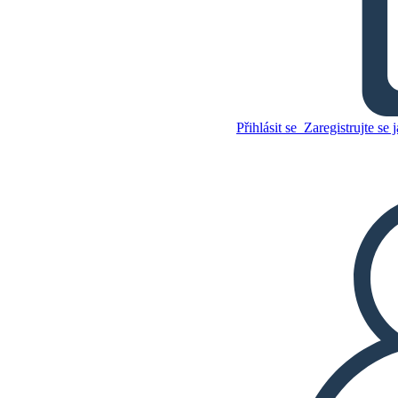
Jihozápadní Mapa
Zkopírujte tento scénář
VYTVOŘIT STORYBOARD
Přihlásit se
Zaregistrujte se j
PŘEHRÁT PREZENTACI
PŘEČTI MI