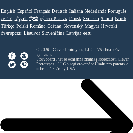
English
Español
Français
Deutsch
Italiana
Nederlands
Português
עברית
العَرَبِيَّة
हिन्दी
ру́сский язы́к
Dansk
Svenska
Suomi
Norsk
Türkçe
Polski
Româna
Ceština
Slovenský
Magyar
Hrvatski
български
Lietuvos
Slovenščina
Latvijas
eesti
© 2026 - Clever Prototypes, LLC - Všechna práva
vyhrazena.
StoryboardThat je ochranná známka společnosti
Clever
Prototypes , LLC
a registrovaná v Úřadu pro patenty a
ochranné známky USA