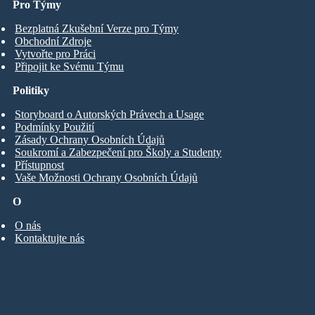
Pro Týmy
Bezplatná Zkušební Verze pro Týmy
Obchodní Zdroje
Vytvořte pro Práci
Připojit ke Svému Týmu
Politiky
Storyboard o Autorských Právech a Usage
Podmínky Použití
Zásady Ochrany Osobních Údajů
Soukromí a Zabezpečení pro Školy a Studenty
Přístupnost
Vaše Možnosti Ochrany Osobních Údajů
O
O nás
Kontaktujte nás