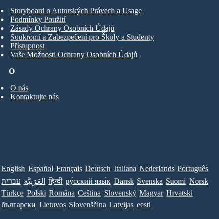
Storyboard o Autorských Právech a Usage
Podmínky Použití
Zásady Ochrany Osobních Údajů
Soukromí a Zabezpečení pro Školy a Studenty
Přístupnost
Vaše Možnosti Ochrany Osobních Údajů
O
O nás
Kontaktujte nás
English
Español
Français
Deutsch
Italiana
Nederlands
Português
עברית
العَرَبِيَّة
हिन्दी
ру́сский язы́к
Dansk
Svenska
Suomi
Norsk
Türkçe
Polski
Româna
Ceština
Slovenský
Magyar
Hrvatski
български
Lietuvos
Slovenščina
Latvijas
eesti