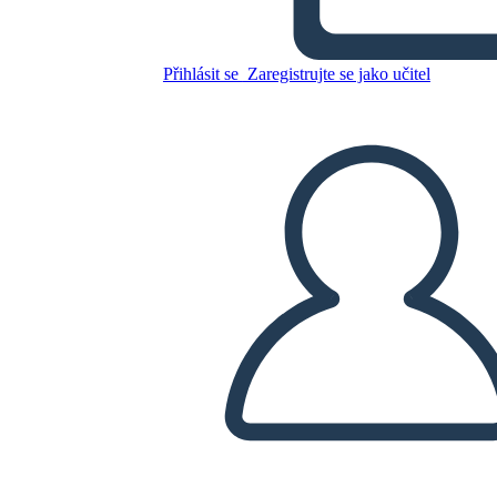
Přihlásit se
Zaregistrujte se jako učitel
Program Školení 1
Zkopírujte tento scénář
VYTVOŘIT STORYBOARD
PŘEHRÁT PREZENTACI
PŘEČTI MI