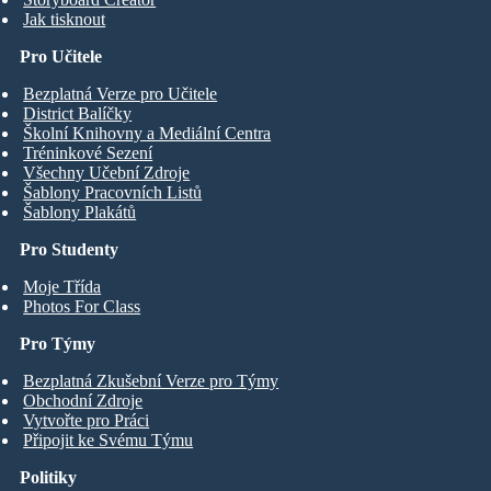
Jak tisknout
Pro Učitele
Bezplatná Verze pro Učitele
District Balíčky
Školní Knihovny a Mediální Centra
Tréninkové Sezení
Všechny Učební Zdroje
Šablony Pracovních Listů
Šablony Plakátů
Pro Studenty
Moje Třída
Photos For Class
Pro Týmy
Bezplatná Zkušební Verze pro Týmy
Obchodní Zdroje
Vytvořte pro Práci
Připojit ke Svému Týmu
Politiky