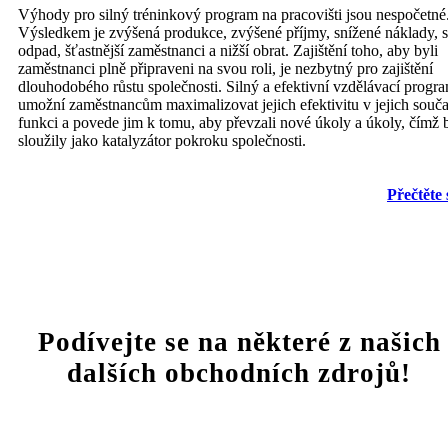
Výhody pro silný tréninkový program na pracovišti jsou nespočetné
Výsledkem je zvýšená produkce, zvýšené příjmy, snížené náklady, 
odpad, šťastnější zaměstnanci a nižší obrat. Zajištění toho, aby byli
zaměstnanci plně připraveni na svou roli, je nezbytný pro zajištění
dlouhodobého růstu společnosti. Silný a efektivní vzdělávací progr
umožní zaměstnancům maximalizovat jejich efektivitu v jejich souč
funkci a povede jim k tomu, aby převzali nové úkoly a úkoly, čímž 
sloužily jako katalyzátor pokroku společnosti.
Přečtěte 
Podívejte se na některé z našich
dalších obchodních zdrojů!