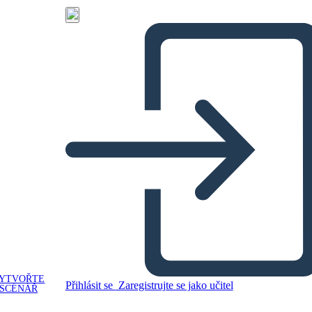
YTVOŘTE
Přihlásit se
Zaregistrujte se jako učitel
SCÉNÁŘ