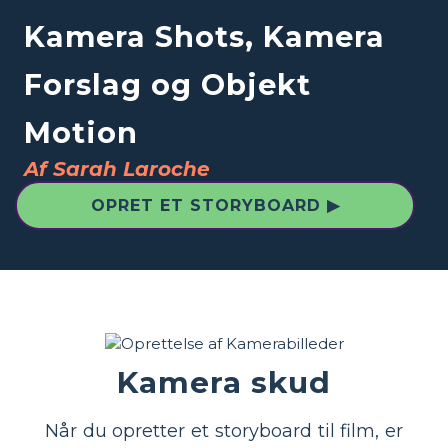
Kamera Shots, Kamera
Forslag og Objekt
Motion
Af Sarah Laroche
OPRET ET STORYBOARD ▶
Kamera skud
Når du opretter et storyboard til film, er