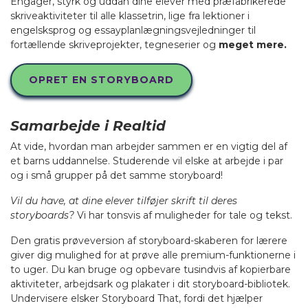
Engager, styrk og uddan dine elever med præfabrikerede
skriveaktiviteter til alle klassetrin, lige fra lektioner i
engelsksprog og essayplanlægningsvejledninger til
fortællende skriveprojekter, tegneserier og
meget mere.
OPRET EN STORYBOARD
Samarbejde i Realtid
At vide, hvordan man arbejder sammen er en vigtig del af
et barns uddannelse. Studerende vil elske at arbejde i par
og i små grupper på det samme storyboard!
Vil du have, at dine elever tilføjer skrift til deres
storyboards?
Vi har tonsvis af muligheder for tale og tekst.
Den gratis prøveversion af storyboard-skaberen for lærere
giver dig mulighed for at prøve alle premium-funktionerne i
to uger. Du kan bruge og opbevare tusindvis af kopierbare
aktiviteter, arbejdsark og plakater i dit storyboard-bibliotek.
Undervisere elsker Storyboard That, fordi det hjælper