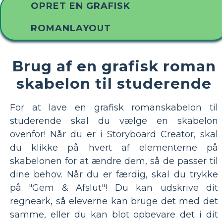
OPRET EN GRAFISK
ROMANLAYOUT
Brug af en grafisk roman
skabelon til studerende
For at lave en grafisk romanskabelon til
studerende skal du vælge en skabelon
ovenfor! Når du er i Storyboard Creator, skal
du klikke på hvert af elementerne på
skabelonen for at ændre dem, så de passer til
dine behov. Når du er færdig, skal du trykke
på "Gem & Afslut"! Du kan udskrive dit
regneark, så eleverne kan bruge det med det
samme, eller du kan blot opbevare det i dit