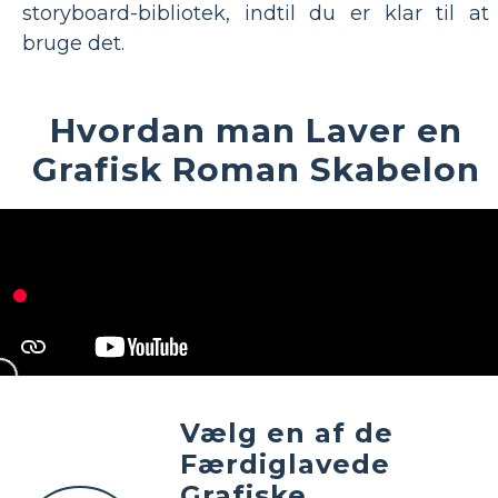
storyboard-bibliotek, indtil du er klar til at
bruge det.
Hvordan man Laver en
Grafisk Roman Skabelon
Vælg en af de
Færdiglavede
Grafiske