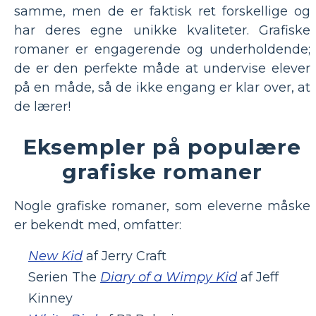
samme, men de er faktisk ret forskellige og
har deres egne unikke kvaliteter. Grafiske
romaner er engagerende og underholdende;
de er den perfekte måde at undervise elever
på en måde, så de ikke engang er klar over, at
de lærer!
Eksempler på populære
grafiske romaner
Nogle grafiske romaner, som eleverne måske
er bekendt med, omfatter:
New Kid
af Jerry Craft
Serien The
Diary of a Wimpy Kid
af Jeff
Kinney