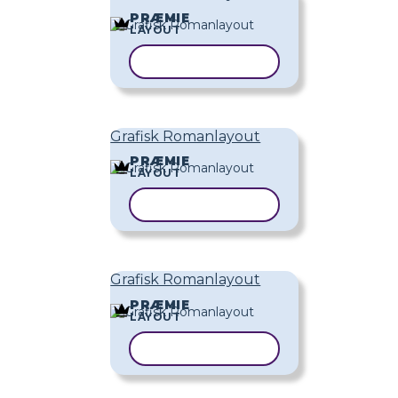
PRÆMIE
LAYOUT
KOPIER SKABELON
Grafisk Romanlayout
PRÆMIE
LAYOUT
KOPIER SKABELON
Grafisk Romanlayout
PRÆMIE
LAYOUT
KOPIER SKABELON