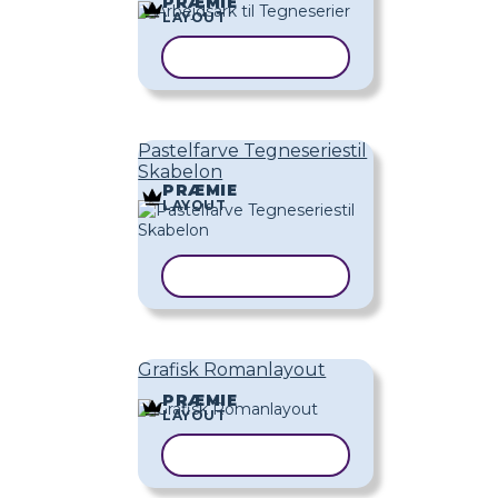
PRÆMIE
LAYOUT
KOPIER SKABELON
Pastelfarve Tegneseriestil
Skabelon
PRÆMIE
LAYOUT
KOPIER SKABELON
Grafisk Romanlayout
PRÆMIE
LAYOUT
KOPIER SKABELON