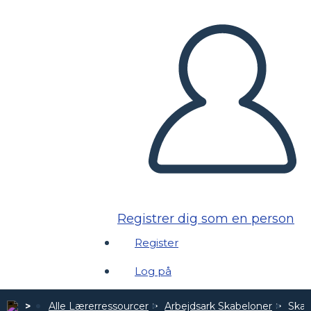
Registrer dig som en person
Register
Log på
Alle Lærerressourcer
Arbejdsark Skabeloner
Skab