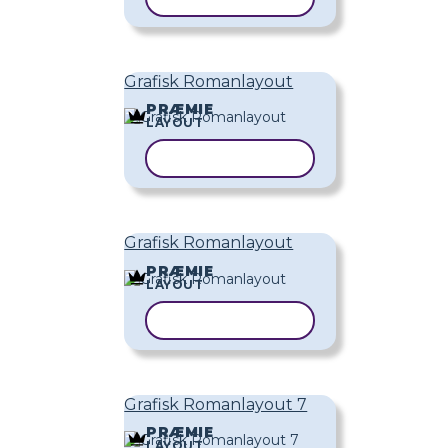
Grafisk Romanlayout
PRÆMIE
LAYOUT
KOPIER SKABELON
Grafisk Romanlayout
PRÆMIE
LAYOUT
KOPIER SKABELON
Grafisk Romanlayout 7
PRÆMIE
LAYOUT