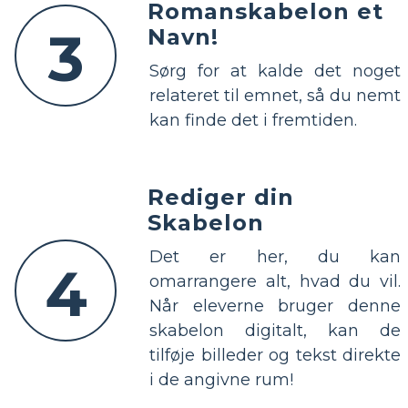
Romanskabelon et
3
Navn!
Sørg for at kalde det noget
relateret til emnet, så du nemt
kan finde det i fremtiden.
Rediger din
Skabelon
Det er her, du kan
4
omarrangere alt, hvad du vil.
Når eleverne bruger denne
skabelon digitalt, kan de
tilføje billeder og tekst direkte
i de angivne rum!