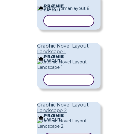
PRÆMIE
LAYOUT
KOPIER SKABELON
Graphic Novel Layout
Landscape 1
PRÆMIE
LAYOUT
KOPIER SKABELON
Graphic Novel Layout
Landscape 2
PRÆMIE
LAYOUT