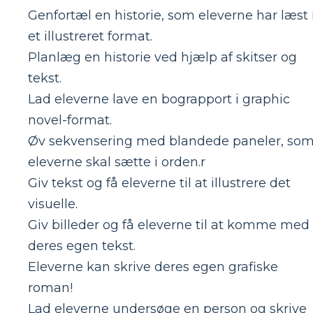
Genfortæl en historie, som eleverne har læst 
et illustreret format.
Planlæg en historie ved hjælp af skitser og
tekst.
Lad eleverne lave en bograpport i graphic
novel-format.
Øv sekvensering med blandede paneler, so
eleverne skal sætte i orden.r
Giv tekst og få eleverne til at illustrere det
visuelle.
Giv billeder og få eleverne til at komme med
deres egen tekst.
Eleverne kan skrive deres egen grafiske
roman!
Lad eleverne undersøge en person og skrive