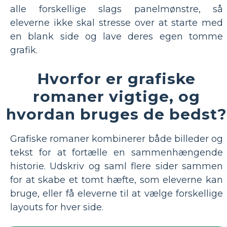
alle forskellige slags panelmønstre, så
eleverne ikke skal stresse over at starte med
en blank side og lave deres egen tomme
grafik.
Hvorfor er grafiske
romaner vigtige, og
hvordan bruges de bedst?
Grafiske romaner kombinerer både billeder og
tekst for at fortælle en sammenhængende
historie. Udskriv og saml flere sider sammen
for at skabe et tomt hæfte, som eleverne kan
bruge, eller få eleverne til at vælge forskellige
layouts for hver side.