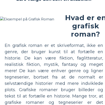
Hvad er e
grafisk
roman?
En grafisk roman er et skriveformat, ikke en
genre, der bruger kunst til at fortælle en
historie. De kan være fiktion, faglitteratur,
realistisk fiktion, mystik, fantasy og meget
mere! De kan være enhver genre og ligner
tegneserier, bortset fra at de normalt er
selvstændige historier med mere indviklede
plots. Grafiske romaner bruger billeder og
tekst til at fortælle en historie. Mange tror, at
grafiske romaner og tegneserier er det