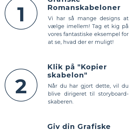
1
Romanskabeloner
Vi har så mange designs at
vælge imellem! Tag et kig på
vores fantastiske eksempel for
at se, hvad der er muligt!
Klik på "Kopier
skabelon"
2
Når du har gjort dette, vil du
blive dirigeret til storyboard-
skaberen.
Giv din Grafiske