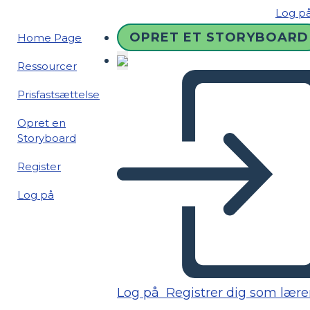
Log p
OPRET ET STORYBOARD
Home Page
Ressourcer
Prisfastsættelse
Opret en
Storyboard
Register
Log på
Log på
Registrer dig som lære