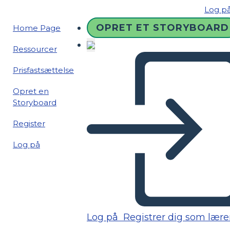
Log p
OPRET ET STORYBOARD
Home Page
Ressourcer
Prisfastsættelse
Opret en
Storyboard
Register
Log på
Log på
Registrer dig som lære