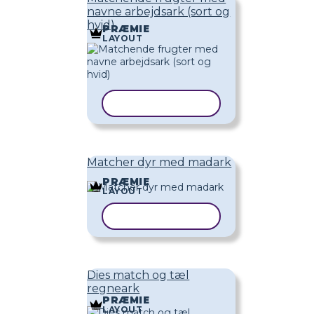
navne arbejdsark (sort og
hvid)
PRÆMIE
LAYOUT
KOPIER SKABELON
Matcher dyr med madark
PRÆMIE
LAYOUT
KOPIER SKABELON
Dies match og tæl
regneark
PRÆMIE
LAYOUT