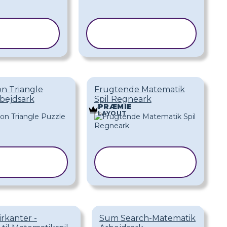
KOPIER
KOPIER
KABELON
SKABELON
n Triangle
Frugtende Matematik
bejdsark
Spil Regneark
PRÆMIE
LAYOUT
KOPIER
KOPIER
KABELON
SKABELON
irkanter -
Sum Search-Matematik