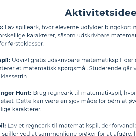
Aktivitetsidee
:
Lav spilleark, hvor eleverne udfylder bingokor
 forskellige karakterer, såsom udskrivbare matematik
for førsteklasser.
pil:
Udvikl gratis udskrivbare matematikspil, der 
terer et matematisk spørgsmål. Studerende går vi
 klassetrin.
enger Hunt:
Brug regneark til matematikspil, hvor
elset. Dette kan være en sjov måde for børn at øve
llige karakterer.
il:
Lav et regneark til matematikspil, der forvandler 
 spiller ved at sammenligne brøker for at afgøre, h