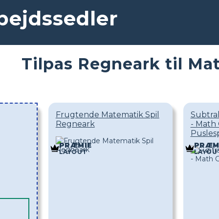
bejdssedler
Tilpas Regneark til Ma
Frugtende Matematik Spil
Subtra
Regneark
- Math
Puslesp
PRÆMIE
PRÆM
LAYOUT
LAYOU