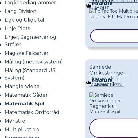
Regneark til Matema
Lagkagediagrammer
PRÆMIE
LAYOUT
Lang Division
Lige og Ulige tal
Linje Plots
KOPIER SKAB
Linjer, Segmenter og
Stråler
Magiske Firkanter
Måling (metrisk system)
Samlede
Måling (Standard US
Omkostninger -
System)
Regneark til
PRÆMIE
Matematikspil
LAYOUT
Manglende tal
Matematik Gåder
Matematik Spil
Matematisk Ordforråd
Mønstre
KOPIER
Multiplikation
SKABELON