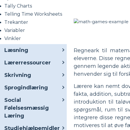
Tally Charts
Telling Time Worksheets
Trekanter
Variabler
Vinkler
Læsning
Regneark til matema
eleverne. Disse regne
Lærerressourcer
gennem legende aktivit
henvender sig til fors
Skrivning
Lærere kan nemt dow
Sprogindlæring
fakta, addition, subt
Social
introduktion til tal
Følelsesmæssig
spørgsmål, rum til sv
Læring
integrere disse regne
motiveres til at øve
Studiehjælpemidler