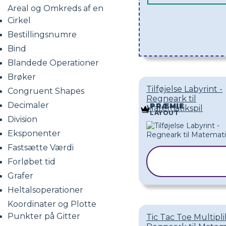
Areal og Omkreds af en
Cirkel
Bestillingsnumre
Bind
Blandede Operationer
Brøker
Tilføjelse Labyrint -
Congruent Shapes
Regneark til
Decimaler
PRÆMIE
Matematikspil
LAYOUT
Division
Eksponenter
Fastsætte Værdi
KOPIER
Forløbet tid
SKABELON
Grafer
Heltalsoperationer
Koordinater og Plotte
Punkter på Gitter
Tic Tac Toe Multipli