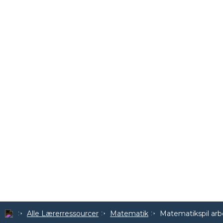
Alle Lærerressourcer
Matematik
Matematikspil arb