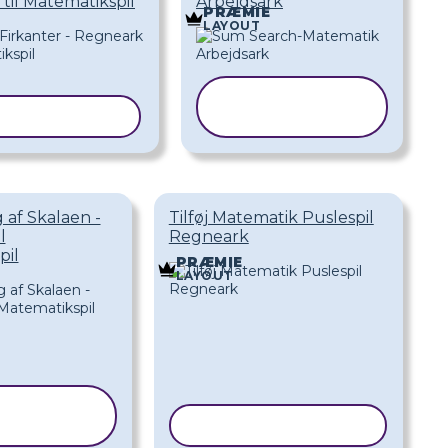
til Matematikspil
Arbejdsark
PRÆMIE
LAYOUT
KOPIER
ER SKABELON
SKABELON
 af Skalaen -
Tilføj Matematik Puslespil
l
Regneark
pil
PRÆMIE
LAYOUT
OPIER
BELON
KOPIER SKABELON