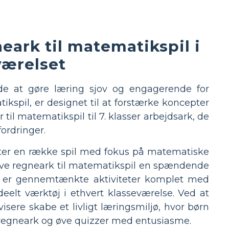
neark til matematikspil i
værelset
de at gøre læring sjov og engagerende for
kspil, er designet til at forstærke koncepter
til matematikspil til 7. klasser arbejdsark, de
fordringer.
ter en række spil med fokus på matematiske
 sjove regneark til matematikspil en spændende
; de er gennemtænkte aktiviteter komplet med
ideelt værktøj i ethvert klasseværelse. Ved at
sere skabe et livligt læringsmiljø, hvor børn
 regneark og øve quizzer med entusiasme.