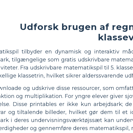
Udforsk brugen af ​​reg
klasse
tikspil tilbyder en dynamisk og interaktiv må
ark, tilgængelige som gratis udskrivbare matemati
eter. Fra udskrivbare matematikspil til 5. klasser 
kellige klassetrin, hvilket sikrer alderssvarende ud
nloade og udskrive disse ressourcer, som omfat
raktion og multiplikation. For yngre elever giver
øvelse. Disse printables er ikke kun arbejdsark
ar og tiltalende billeder, hvilket gør dem til et 
ark i deres undervisningsværktøjssæt kan undervi
 færdigheder og gennemføre deres matematikspil,