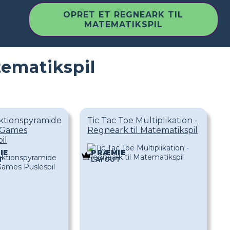
OPRET ET REGNEARK TIL
MATEMATIKSPIL
tematikspil
ktionspyramide
Tic Tac Toe Multiplikation -
 Games
Regneark til Matematikspil
il
IE
PRÆMIE
T
LAYOUT