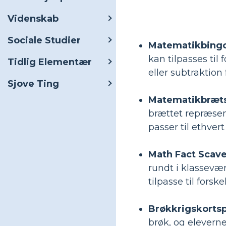
Videnskab
Sociale Studier
Matematikbingo
kan tilpasses til
Tidlig Elementær
eller subtraktion 
Sjove Ting
Matematikbræts
brættet repræsen
passer til ethvert
Math Fact Scav
rundt i klassevær
tilpasse til forske
Brøkkrigskortsp
brøk, og eleverne