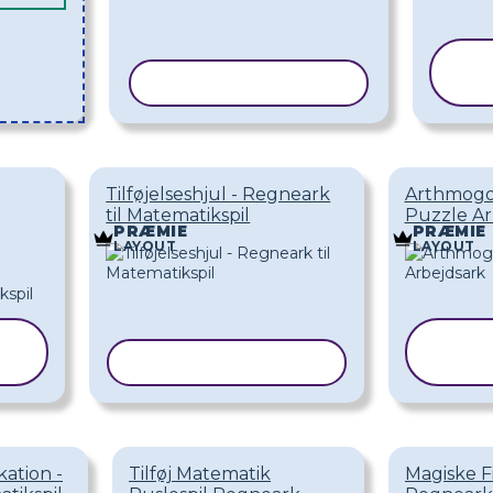
KOPIER SKABELON
S
Tilføjelseshjul - Regneark
Arthmogo
til Matematikspil
Puzzle Ar
PRÆMIE
PRÆMIE
LAYOUT
LAYOUT
KOPIER SKABELON
S
kation -
Tilføj Matematik
Magiske F