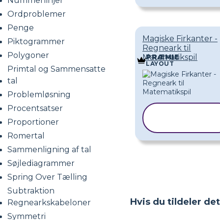
Nummerlinjer
Ordproblemer
Penge
Magiske Firkanter -
Piktogrammer
Regneark til
Polygoner
Matematikspil
PRÆMIE
LAYOUT
Primtal og Sammensatte
tal
Problemløsning
Procentsatser
KOPIER
Proportioner
SKABELON
Romertal
Sammenligning af tal
Søjlediagrammer
Spring Over Tælling
Subtraktion
Hvis du tildeler de
Regnearkskabeloner
Symmetri