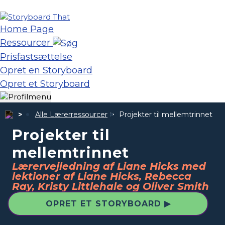
Home Page
Ressourcer
Prisfastsættelse
Opret en Storyboard
Opret et Storyboard
Alle Lærerressourcer
Projekter til mellemtrinnet
Projekter til
mellemtrinnet
Lærervejledning af Liane Hicks med
lektioner af Liane Hicks, Rebecca
Ray, Kristy Littlehale og Oliver Smith
OPRET ET STORYBOARD ▶