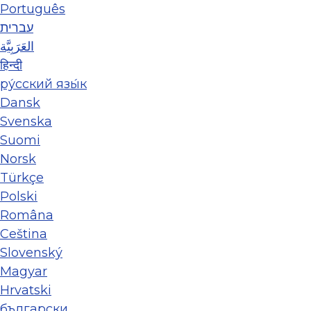
Português
עברית
العَرَبِيَّة
हिन्दी
ру́сский язы́к
Dansk
Svenska
Suomi
Norsk
Türkçe
Polski
Româna
Ceština
Slovenský
Magyar
Hrvatski
български