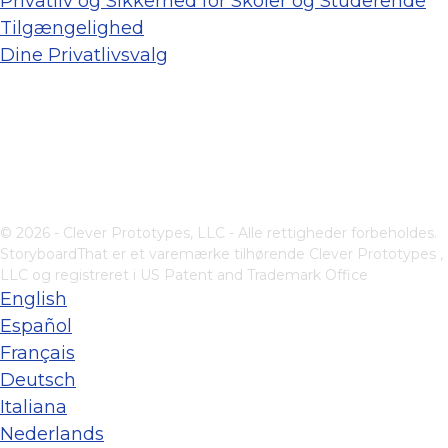
Privatliv og Sikkerhed for Skoler og Studerende
Tilgængelighed
Dine Privatlivsvalg
© 2026 - Clever Prototypes, LLC - Alle rettigheder forbeholdes.
StoryboardThat er et varemærke tilhørende
Clever Prototypes ,
LLC
og registreret i US Patent and Trademark Office
English
Español
Français
Deutsch
Italiana
Nederlands