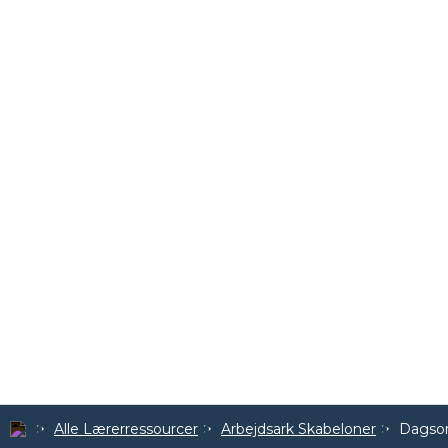
Alle Lærerressourcer
Arbejdsark Skabeloner
Dagso