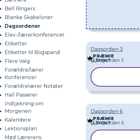
Bell Ringers
Blanke Skabeloner
Dagsordener
Elev-/lærerkonferencer
Etiketter
Dagsorden 3
Etiketter til Bogspand
PRÆMIE
LAYOUT
Flere Valg
Forældre/lærer
KOPIER
Konferencer
SKABELON
Forældrelærer Notater
Hall Passerer
Indtjekning om
Morgenen
Dagsorden 6
PRÆMIE
Kalendere
LAYOUT
Lektionsplan
KOPIER
Mød Lærerens