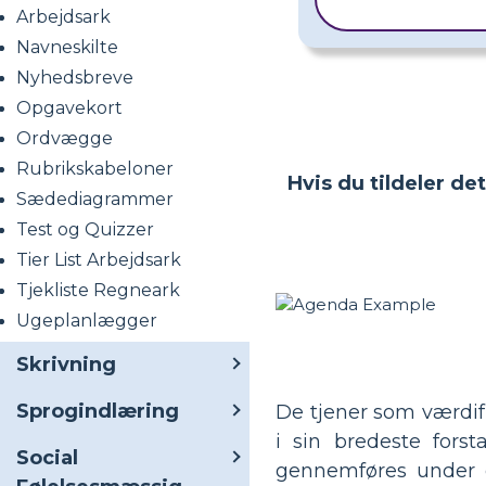
SKABELON
Arbejdsark
Navneskilte
Nyhedsbreve
Opgavekort
Ordvægge
Rubrikskabeloner
Hvis du tildeler de
Sædediagrammer
Test og Quizzer
Tier List Arbejdsark
Tjekliste Regneark
Ugeplanlægger
Skrivning
Sprogindlæring
De tjener som værdif
i sin bredeste forst
Social
gennemføres under 