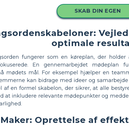
SKAB DIN EGEN
sordenskabeloner: Vejlede
optimale result
sorden fungerer som en køreplan, der holder a
fokuserede. En gennemarbejdet mødeplan fu
å mødets mål. For eksempel hjælper en teammø
mmerne kan bidrage med ideer og samarbejde ef
l af en formel skabelon, der sikrer, at alle bes
ed at inkludere relevante mødepunkter og medde
arlighed.
Maker: Oprettelse af effe