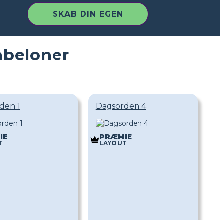
SKAB DIN EGEN
abeloner
den 1
Dagsorden 4
IE
PRÆMIE
T
LAYOUT