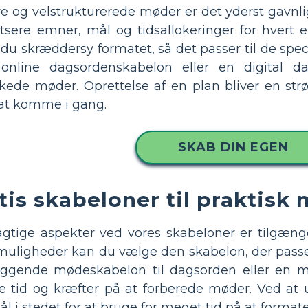
ive og velstrukturerede møder er det yderst gavnl
ere emner, mål og tidsallokeringer for hvert e
 skræddersy formatet, så det passer til de spe
online dagsordenskabelon eller en digital da
kkede møder. Oprettelse af en plan bliver en st
at komme i gang.
SKAB DIN EGEN
tis skabeloner til praktis
agtige aspekter ved vores skabeloner er tilgænge
 muligheder kan du vælge den skabelon, der passe
ggende mødeskabelon til dagsorden eller en me
e tid og kræfter på at forberede møder. Ved at 
 i stedet for at bruge for meget tid på at format