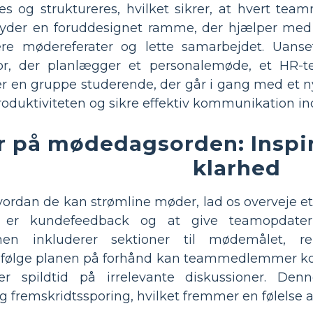
 og struktureres, hvilket sikrer, at hvert tea
byder en foruddesignet ramme, der hjælper med 
ere mødereferater og lette samarbejdet. Uan
or, der planlægger et personalemøde, et HR-te
ler en gruppe studerende, der går i gang med et n
oduktiviteten og sikre effektiv kommunikation ind
 på mødedagsorden: Inspir
klarhed
hvordan de kan strømline møder, lad os overveje e
e er kundefeedback og at give teamopdateri
en inkluderer sektioner til mødemålet, r
 at følge planen på forhånd kan teammedlemmer k
r spildtid på irrelevante diskussioner. Denn
 fremskridtssporing, hvilket fremmer en følelse a