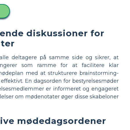
nde diskussioner for
ater
lle deltagere på samme side og sikrer, at
ngerer som ramme for at facilitere klar
deplan med at strukturere brainstorming-
fektivt. En dagsorden for bestyrelsesmøder
tyrelsesmedlemmer er informeret og engageret
lelser om mødenotater øger disse skabeloner
ktive mødedagsordener