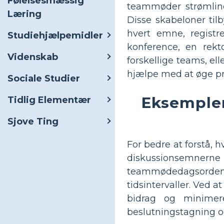
Følelsesmæssig
teammøder strømlines
Læring
Disse skabeloner til
hvert emne, registr
Studiehjælpemidler
konference, en rekt
Videnskab
forskellige teams, el
hjælpe med at øge pr
Sociale Studier
Eksempler
Tidlig Elementær
Sjove Ting
For bedre at forstå, 
diskussionsemnern
teammødedagsorden
tidsintervaller. Ved
bidrag og minimere
beslutningstagning og