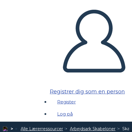
Registrer dig som en person
Register
Log på
Alle Lærerressourcer
Arbejdsark Skabeloner
Skabe