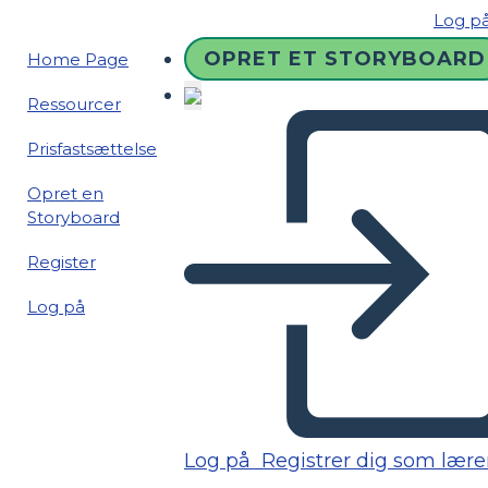
Log p
OPRET ET STORYBOARD
Home Page
Ressourcer
Prisfastsættelse
Opret en
Storyboard
Register
Log på
Log på
Registrer dig som lære