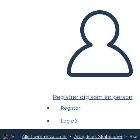
Registrer dig som en person
Register
Log på
Alle Lærerressourcer
Arbejdsark Skabeloner
Skabe