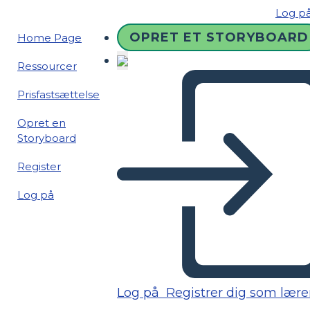
Log p
OPRET ET STORYBOARD
Home Page
Ressourcer
Prisfastsættelse
Opret en
Storyboard
Register
Log på
Log på
Registrer dig som lære