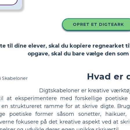
OPRET ET DIGTEARK
tte til dine elever, skal du kopiere regnearket
opgave, skal du bare vælge den som 
Hvad er 
Digtskabeloner er kreative værktø
 at eksperimentere med forskellige poetiske
r en struktureret ramme for at skrive digte. Bru
lige poetiske former såsom sonetter, haikuer,
erne fokusere på det kreative aspekt ved at skri
elser og udvikle deres egen unikke skrivestil.