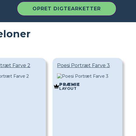
OPRET DIGTEARKETTER
eloner
rtræt Farve 2
Poesi Portræt Farve 3
PRÆMIE
LAYOUT