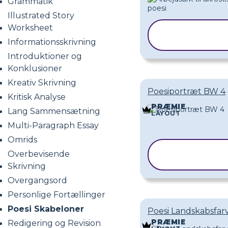
Grammatik
Illustrated Story
Worksheet
KOPIER
SKABELON
Informationsskrivning
Introduktioner og
Konklusioner
Kreativ Skrivning
Poesiportræt BW 4
Kritisk Analyse
PRÆMIE
Lang Sammensætning
LAYOUT
Multi-Paragraph Essay
Omrids
KOPIER
Overbevisende
SKABELON
Skrivning
Overgangsord
Personlige Fortællinger
Poesi Skabeloner
Poesi Landskabsfar
PRÆMIE
Redigering og Revision