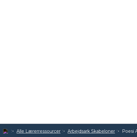
Alle Lærerressourcer
Arbejdsark Skabeloner
Poesi 