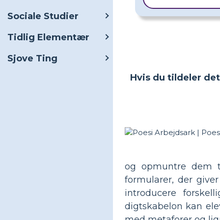
Sociale Studier
Tidlig Elementær
Sjove Ting
Hvis du tildeler de
og opmuntre dem til
formularer, der give
introducere forskel
digtskabelon kan elev
med metaforer og lign