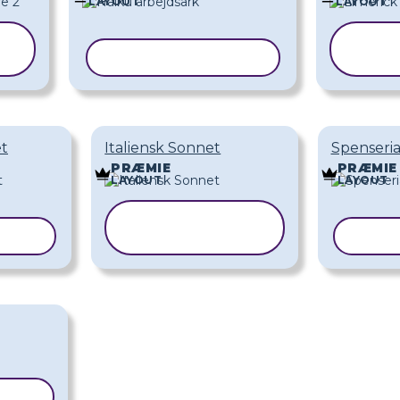
LAYOUT
LAYOUT
K
KOPIER SKABELON
SK
t
Italiensk Sonnet
Spenseri
PRÆMIE
PRÆMIE
LAYOUT
LAYOUT
KOPIER
ELON
SKABELON
KOPI
ELON