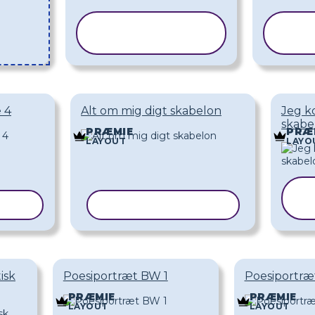
KOPIER
SKABELON
S
 4
Alt om mig digt skabelon
Jeg k
skabe
PRÆMIE
PRÆ
LAYOUT
LAYO
ELON
KOPIER SKABELON
isk
Poesiportræt BW 1
Poesiportræ
PRÆMIE
PRÆMIE
LAYOUT
LAYOUT