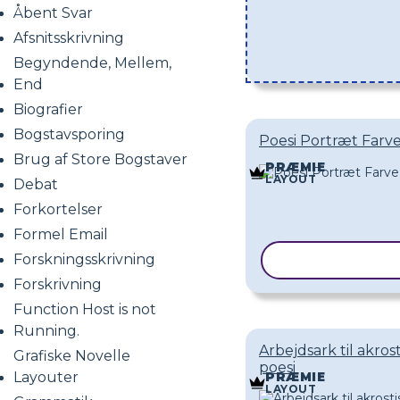
Åbent Svar
Afsnitsskrivning
Begyndende, Mellem,
End
Biografier
Bogstavsporing
Poesi Portræt Farve
Brug af Store Bogstaver
PRÆMIE
LAYOUT
Debat
Forkortelser
Formel Email
Forskningsskrivning
KOPIER SKAB
Forskrivning
Function Host is not
Running.
Arbejdsark til akrost
Grafiske Novelle
poesi
Layouter
PRÆMIE
LAYOUT