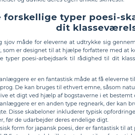
 forskellige typer poesi-sk
dit klasseværel
og sjov måde for eleverne at udtrykke sig genne
, som er designet til at hjælpe forfattere med a
ge typer poesi-arbejdsark til rådighed til dit kl
anlæggere er en fantastisk måde at få eleverne ti
rog. De kan bruges til ethvert emne, såsom natu
krive et digt ved hjælp af bogstaverne i et bestemt 
anlæggere er en anden type regneark, der kan br
te. Disse skabeloner inkluderer typisk opfordringe
r, før de udarbejder deres endelige digt.
isk form for japansk poesi, der er fantastisk til at