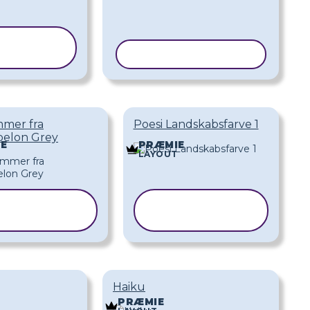
PIER
BELON
KOPIER SKABELON
mer fra
Poesi Landskabsfarve 1
belon Grey
E
PRÆMIE
LAYOUT
KOPIER
KOPIER
SKABELON
SKABELON
Haiku
PRÆMIE