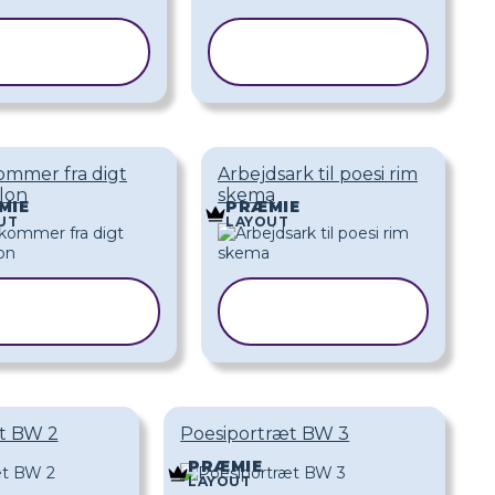
KOPIER
KOPIER
KABELON
SKABELON
ommer fra digt
Arbejdsark til poesi rim
lon
skema
MIE
PRÆMIE
UT
LAYOUT
KOPIER
KOPIER
SKABELON
SKABELON
t BW 2
Poesiportræt BW 3
PRÆMIE
LAYOUT