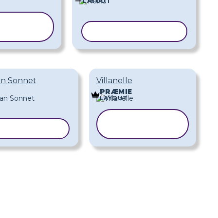
LAYOUT
OPIER
ABELON
KOPIER SKABELON
an Sonnet
Villanelle
PRÆMIE
LAYOUT
KOPIER
ER SKABELON
SKABELON