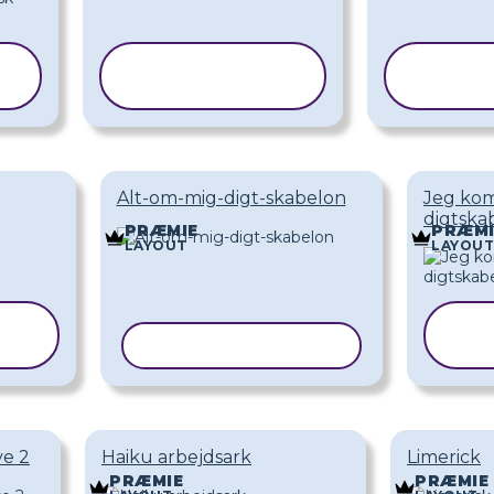
KOPIER
KO
SKABELON
SKA
Alt-om-mig-digt-skabelon
Jeg kom
digtska
PRÆMIE
PRÆMI
LAYOUT
LAYOUT
KOPIER SKABELON
ve 2
Haiku arbejdsark
Limerick
PRÆMIE
PRÆMIE