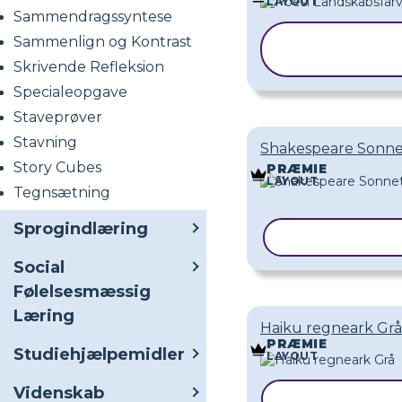
LAYOUT
Sammendragssyntese
Sammenlign og Kontrast
KOPIER
SKABELON
Skrivende Refleksion
Specialeopgave
Staveprøver
Stavning
Shakespeare Sonne
Story Cubes
PRÆMIE
LAYOUT
Tegnsætning
Sprogindlæring
KOPIER SKAB
Social
Følelsesmæssig
Læring
Haiku regneark Grå
PRÆMIE
Studiehjælpemidler
LAYOUT
Videnskab
KOPIER SKAB