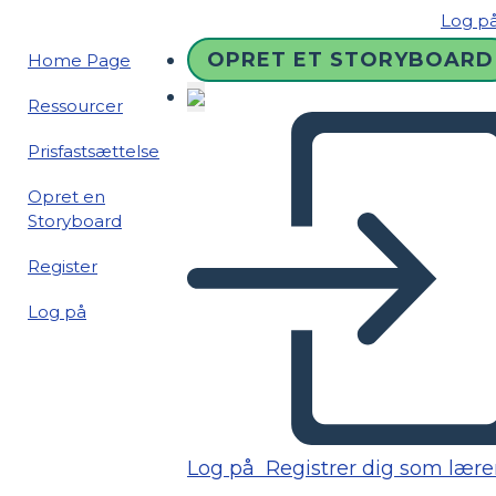
Log p
OPRET ET STORYBOARD
Home Page
Ressourcer
Prisfastsættelse
Opret en
Storyboard
Register
Log på
Log på
Registrer dig som lære