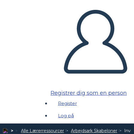
Registrer dig som en person
Register
Log på
Alle Lærerressourcer
Arbejdsark Skabeloner
Invi