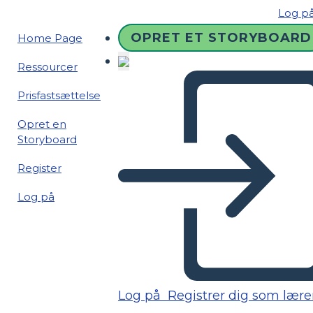
Log p
OPRET ET STORYBOARD
Home Page
Ressourcer
Prisfastsættelse
Opret en
Storyboard
Register
Log på
Log på
Registrer dig som lære