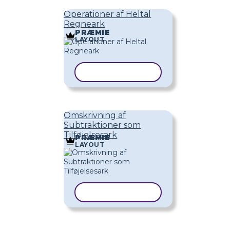
Operationer af Heltal
Regneark
PRÆMIE
LAYOUT
KOPIER SKABELON
Omskrivning af
Subtraktioner som
Tilføjelsesark
PRÆMIE
LAYOUT
KOPIER SKABELON