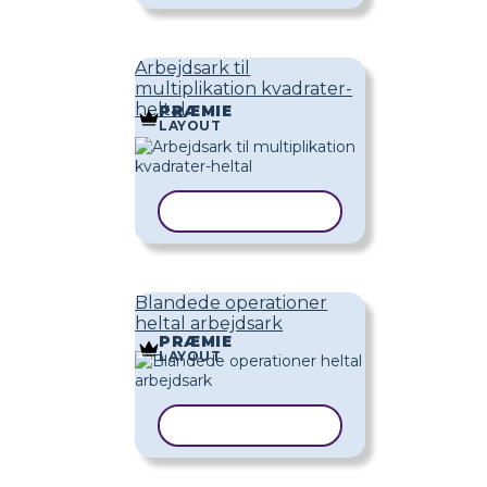
Arbejdsark til
multiplikation kvadrater-
heltal
PRÆMIE
LAYOUT
KOPIER SKABELON
Blandede operationer
heltal arbejdsark
PRÆMIE
LAYOUT
KOPIER SKABELON