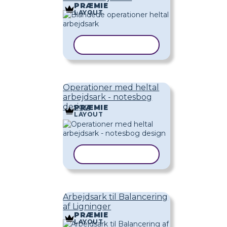
PRÆMIE
LAYOUT
KOPIER SKABELON
Operationer med heltal
arbejdsark - notesbog
design
PRÆMIE
LAYOUT
KOPIER SKABELON
Arbejdsark til Balancering
af Ligninger
PRÆMIE
LAYOUT