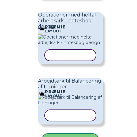
Operationer med heltal
arbejdsark - notesbog
design
PRÆMIE
LAYOUT
KOPIER SKABELON
Arbejdsark til Balancering
af Ligninger
PRÆMIE
LAYOUT
KOPIER SKABELON