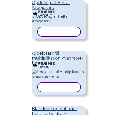
Opdeling af Heltal
Arbejdsark
PRÆMIE
LAYOUT
KOPIER SKABELON
Arbejdsark til
multiplikation kvadrater-
heltal
PRÆMIE
LAYOUT
KOPIER SKABELON
Blandede operationer
heltal arbejdsark