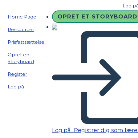
Log p
OPRET ET STORYBOARD
Home Page
Ressourcer
Prisfastsættelse
Opret en
Storyboard
Register
Log på
Log på
Registrer dig som lære