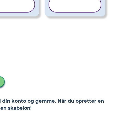
KOPIER
KOPIER
KABELON
SKABELON
 til din konto og gemme. Når du opretter en
en skabelon!