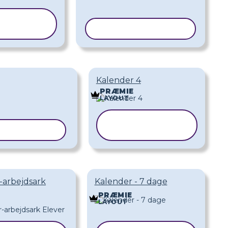
PIER
BELON
KOPIER SKABELON
Kalender 4
PRÆMIE
LAYOUT
KOPIER
R SKABELON
SKABELON
-arbejdsark
Kalender - 7 dage
PRÆMIE
LAYOUT