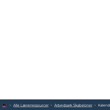
Alle Lærerressourcer
Arbejdsark Skabeloner
Kalend