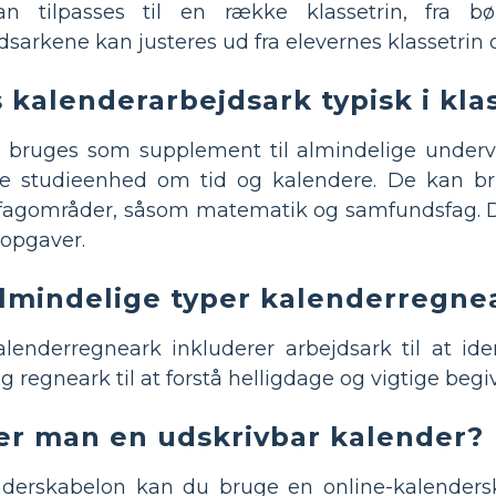
kan tilpasses til en række klassetrin, fra 
dsarkene kan justeres ud fra elevernes klassetrin
kalenderarbejdsark typisk i kla
 bruges som supplement til almindelige underv
e studieenhed om tid og kalendere. De kan brug
 fagområder, såsom matematik og samfundsfag. 
seopgaver.
almindelige typer kalenderregne
lenderregneark inkluderer arbejdsark til at ide
 regneark til at forstå helligdage og vigtige beg
er man en udskrivbar kalender?
nderskabelon kan du bruge en online-kalenders