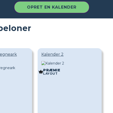
OPRET EN KALENDER
beloner
Regneark
Kalender 2
PRÆMIE
LAYOUT