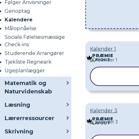
Følger Anvisninger
Genoptag
Kalendere
Målopnåelse
Sociale Følelsesmæssige
Check-ins
Kalender 1
Studerende Arrangører
PRÆMIE
LAYOUT
Tjekliste Regneark
Ugeplanlægger
KOPIER
SKABELON
Matematik og
Naturvidenskab
Læsning
Kalender 3
Lærerressourcer
PRÆMIE
LAYOUT
Skrivning