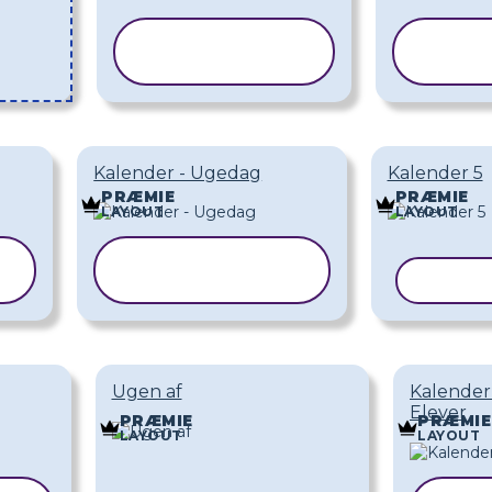
KOPIER
KO
SKABELON
SKA
Kalender - Ugedag
Kalender 5
PRÆMIE
PRÆMIE
LAYOUT
LAYOUT
KOPIER
SKABELON
KOPIE
Ugen af
Kalender
Elever
PRÆMIE
PRÆMIE
LAYOUT
LAYOUT