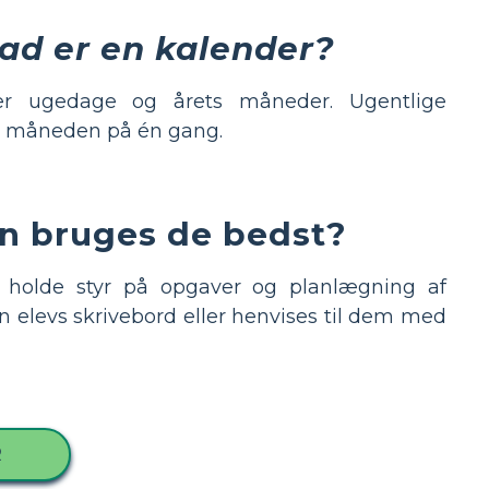
ad er en kalender?
er ugedage og årets måneder. Ugentlige
le måneden på én gang.
an bruges de bedst?
at holde styr på opgaver og planlægning af
n elevs skrivebord eller henvises til dem med
R