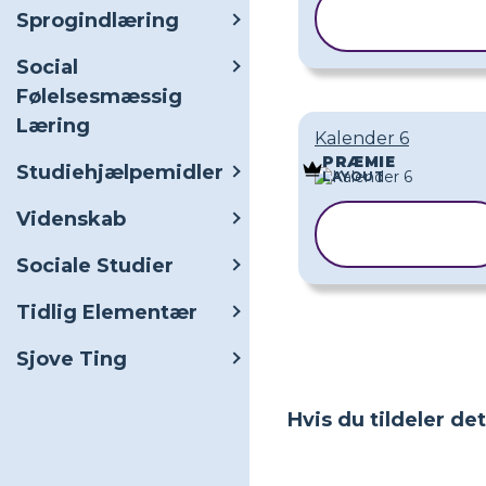
KOPIER
Sprogindlæring
SKABELON
Social
Følelsesmæssig
Læring
Kalender 6
PRÆMIE
Studiehjælpemidler
LAYOUT
Videnskab
KOPIER
SKABELON
Sociale Studier
Tidlig Elementær
Sjove Ting
Hvis du tildeler de