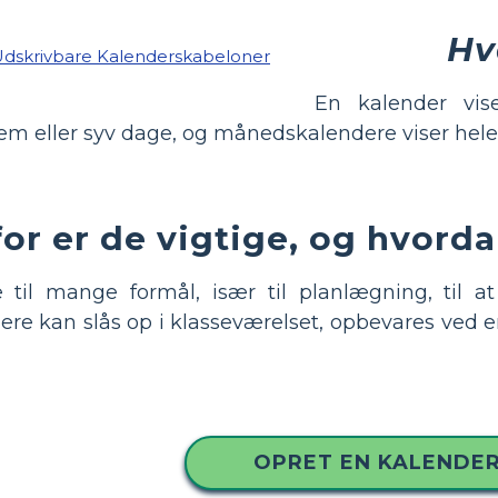
Hv
En kalender vis
em eller syv dage, og månedskalendere viser he
or er de vigtige, og hvord
e til mange formål, især til planlægning, til 
ere kan slås op i klasseværelset, opbevares ved e
OPRET EN KALENDE