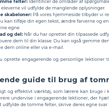
omme felter:
Identificer de områder af spørgsmåle
 eleverne vil udfylde de manglende oplysninger.
e skabeloner:
På vores hjemmeside tilbyder vi re
u kan tilføje din egen tekst, ændre farverne og e
dine egne.
ad og del:
Når du har oprettet din tilpassede udf
buere dem til din klasse. Du kan også gemme de
le dem online eller via e-mail.
u oprette engagerende og personlige lektioner t
ende guide til brug af tom
digt og effektivt værktøj, som lærere kan bruge i
rere undervise i engagerende lektioner, der hjæ
 at udfylde de tomme felter, skrive deres egne svar