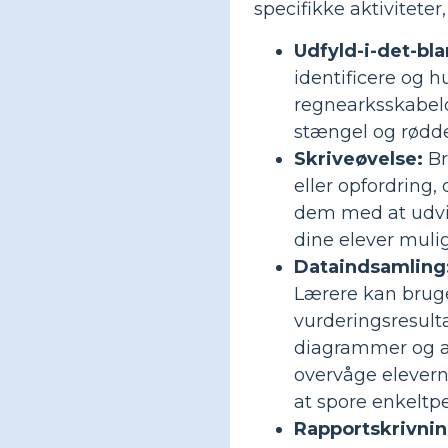
specifikke aktivitete
Udfyld-i-det-bla
identificere og h
regnearksskabelo
stængel og rødde
Skriveøvelse:
Br
eller opfordring,
dem med at udvi
dine elever mulig
Dataindsamling
Lærere kan bruge
vurderingsresult
diagrammer og an
overvåge elevern
at spore enkeltpe
Rapportskrivnin