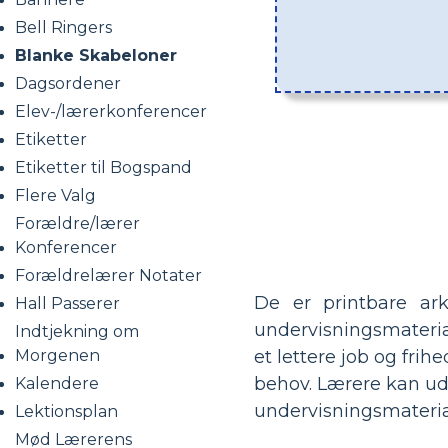
Bell Ringers
Blanke Skabeloner
Dagsordener
Elev-/lærerkonferencer
Etiketter
Etiketter til Bogspand
Flere Valg
Forældre/lærer
Konferencer
Forældrelærer Notater
De er printbare ark
Hall Passerer
undervisningsmaterial
Indtjekning om
Morgenen
et lettere job og fri
behov. Lærere kan udf
Kalendere
undervisningsmateria
Lektionsplan
Mød Lærerens