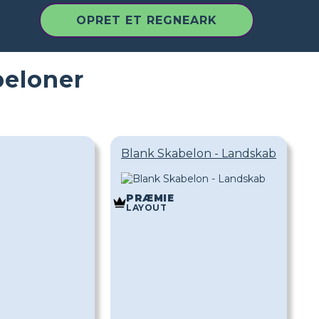
OPRET ET REGNEARK
eloner
Blank Skabelon - Landskab
PRÆMIE
LAYOUT