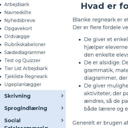
Hvad er f
Arbejdsark
Navneskilte
Blanke regneark er et
Nyhedsbreve
Der er flere fordele v
Opgavekort
Ordvægge
De giver et enkel
Rubrikskabeloner
hjælper eleverne 
Sædediagrammer
den enkelte elevs
Test og Quizzer
De er alsidige. D
Tier List Arbejdsark
grammatik, matem
Tjekliste Regneark
diagrammer, der 
Ugeplanlægger
De giver mulighe
aktiviteter, der
Skrivning
ændres, så de pas
Sprogindlæring
både lærere og e
Social
Generelt er brugen a