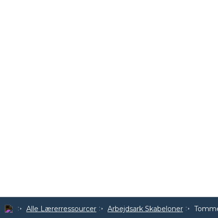
Alle Lærerressourcer
Arbejdsark Skabeloner
Tomme 