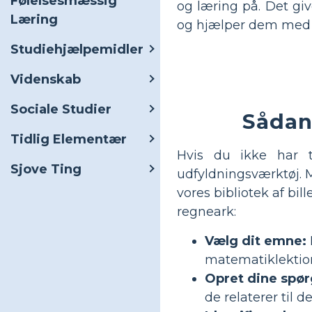
Følelsesmæssig
og læring på. Det giv
Læring
og hjælper dem med a
Studiehjælpemidler
Videnskab
Sociale Studier
Sådan
Tidlig Elementær
Hvis du ikke har t
Sjove Ting
udfyldningsværktøj. 
vores bibliotek af bil
regneark:
Vælg dit emne:
matematiklektio
Opret dine spør
de relaterer til d