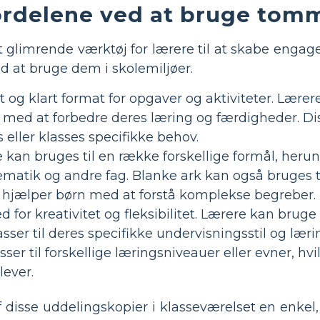
ordelene ved at bruge tomm
 glimrende værktøj for lærere til at skabe engager
ed at bruge dem i skolemiljøer.
t og klart format for opgaver og aktiviteter. Lærer
med at forbedre deres læring og færdigheder. Diss
 eller klasses specifikke behov.
e kan bruges til en række forskellige formål, herund
atik og andre fag. Blanke ark kan også bruges til
hjælper børn med at forstå komplekse begreber.
d for kreativitet og fleksibilitet. Lærere kan br
 passer til deres specifikke undervisningsstil og 
ser til forskellige læringsniveauer eller evner, hvi
lever.
f disse uddelingskopier i klasseværelset en enkel