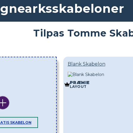
gnearksskabeloner
Tilpas Tomme Skab
Blank Skabelon
PRÆMIE
LAYOUT
RATIS SKABELON