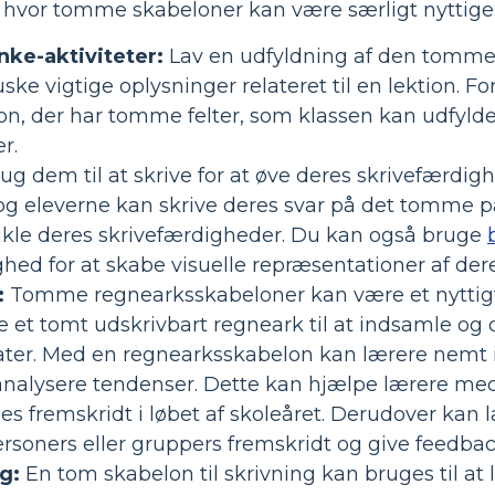
r, hvor tomme skabeloner kan være særligt nyttige
nke-aktiviteter:
Lav en udfyldning af den tomme 
uske vigtige oplysninger relateret til en lektion.
n, der har tomme felter, som klassen kan udfylde 
r.
ug dem til at skrive for at øve deres skrivefærdi
 og eleverne kan skrive deres svar på det tomme p
kle deres skrivefærdigheder. Du kan også bruge
hed for at skabe visuelle repræsentationer af deres
:
Tomme regnearksskabeloner kan være et nyttigt v
 et tomt udskrivbart regneark til at indsamle og o
ater. Med en regnearksskabelon kan lærere nemt i
alysere tendenser. Dette kan hjælpe lærere med 
es fremskridt i løbet af skoleåret. Derudover kan
rsoners eller gruppers fremskridt og give feedbac
g:
En tom skabelon til skrivning kan bruges til at 