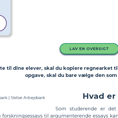
LAV EN OVERSIGT
tte til dine elever, skal du kopiere regnearket
opgave, skal du bare vælge den som 
Hvad er
Som studerende er det 
ra forskningsessays til argumenterende essays 