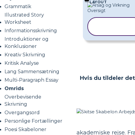
LAYOUT
Grammatik
Illustrated Story
Worksheet
KOPIER
SKABELON
Informationsskrivning
Introduktioner og
Konklusioner
Kreativ Skrivning
Kritisk Analyse
Lang Sammensætning
Hvis du tildeler de
Multi-Paragraph Essay
Omrids
Overbevisende
Skrivning
Overgangsord
Personlige Fortællinger
Poesi Skabeloner
akademiske rejse. F