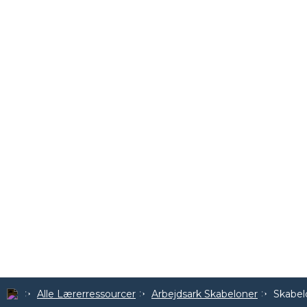
Alle Lærerressourcer
Arbejdsark Skabeloner
Skabelo