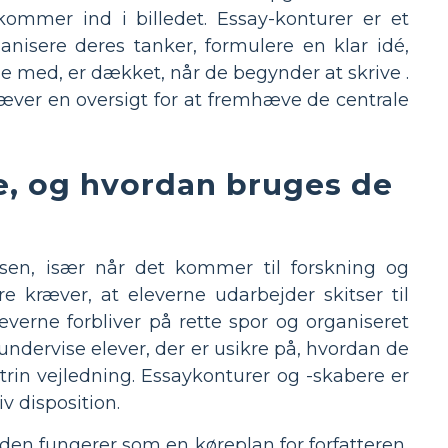
kommer ind i billedet. Essay-konturer er et
anisere deres tanker, formulere en klar idé,
me med, er dækket, når de begynder at skrive .
æver en oversigt for at fremhæve de centrale
ge, og hvordan bruges de
sen, især når det kommer til forskning og
e kræver, at eleverne udarbejder skitser til
leverne forbliver på rette spor og organiseret
undervise elever, der er usikre på, hvordan de
r-trin vejledning. Essaykonturer og -skabere er
v disposition.
a den fungerer som en køreplan for forfatteren,