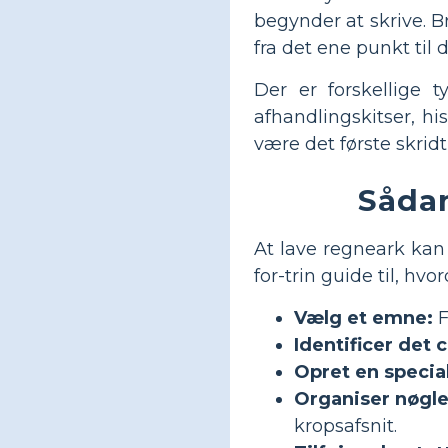
begynder at skrive. B
fra det ene punkt til 
Der er forskellige t
afhandlingskitser, h
være det første skrid
Sådan
At lave regneark kan 
for-trin guide til, hv
Vælg et emne:
F
Identificer det 
Opret en specia
Organiser nøgl
kropsafsnit.