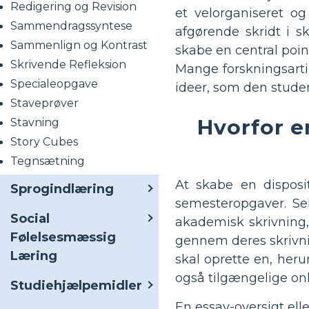
Redigering og Revision
et velorganiseret o
Sammendragssyntese
afgørende skridt i s
Sammenlign og Kontrast
skabe en central poin
Skrivende Refleksion
Mange forskningsarti
Specialeopgave
ideer, som den studer
Staveprøver
Hvorfor e
Stavning
Story Cubes
Tegnsætning
At skabe en disposi
Sprogindlæring
semesteropgaver. Sel
Social
akademisk skrivning, 
Følelsesmæssig
gennem deres skrivnin
Læring
skal oprette en, heru
også tilgængelige onl
Studiehjælpemidler
En essay-oversigt ell