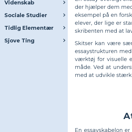
Videnskab
der hjælper dem med a
eksempel på en forskn
Sociale Studier
elever, der lige er s
Tidlig Elementær
skribenten med at la
Sjove Ting
Skitser kan være sær
essaystrukturen med f
værktøj for visuelle
måde. Ved at understr
med at udvikle stærk
A
En essayskabelon er 