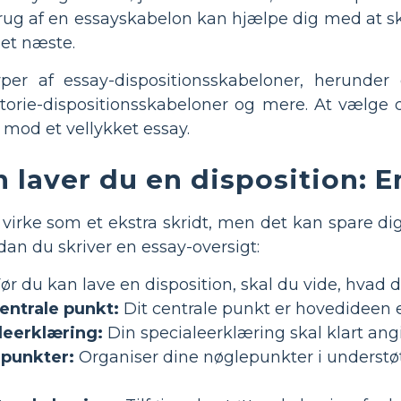
rug af en essayskabelon kan hjælpe dig med at ska
det næste.
yper af essay-dispositionsskabeloner, herunder 
istorie-dispositionsskabeloner og mere. At vælge 
t mod et vellykket essay.
 laver du en disposition: En
virke som et ekstra skridt, men det kan spare dig t
ordan du skriver en essay-oversigt:
ør du kan lave en disposition, skal du vide, hvad d
centrale punkt:
Dit centrale punkt er hovedideen e
leerklæring:
Din specialeerklæring skal klart angi
epunkter:
Organiser dine nøglepunkter i understøt