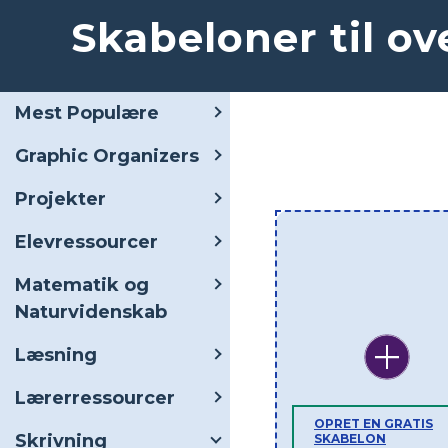
Skabeloner til ov
Mest Populære
Graphic Organizers
Projekter
Elevressourcer
Matematik og
Naturvidenskab
Læsning
Lærerressourcer
OPRET EN GRATIS
Skrivning
SKABELON