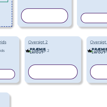
KOPIER
SKABELON
KOPIER 
ids
Oversigt 2
Oversigt 
PRÆMIE
PRÆMI
LAYOUT
LAYOUT
KOPIER
ELON
SKABELON
S