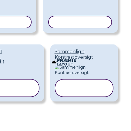
SKABELON
KOPIER SKABELON
1
Sammenlign
Kontrastoversigt
E
PRÆMIE
LAYOUT
KOPIER
KOPIER
KABELON
SKABELON