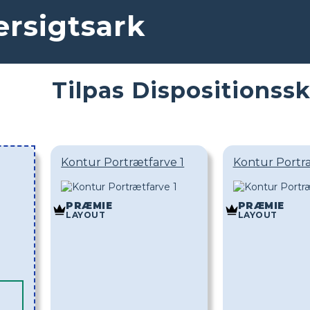
ersigtsark
Tilpas Dispositionss
Kontur Portrætfarve 1
Kontur Portr
PRÆMIE
PRÆMIE
LAYOUT
LAYOUT