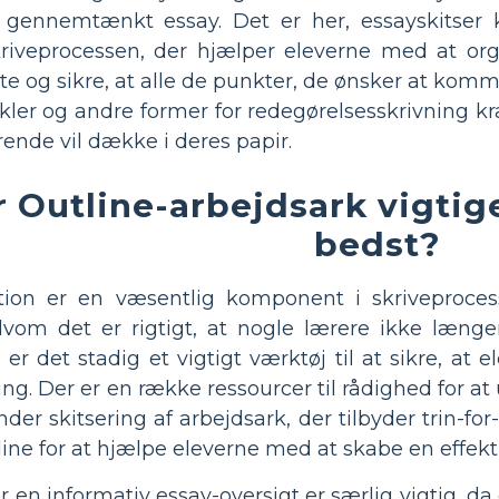
g gennemtænkt essay. Det er her, essayskitser 
kriveprocessen, der hjælper eleverne med at org
te og sikre, at alle de punkter, de ønsker at kom
kler og andre former for redegørelsesskrivning kr
ende vil dække i deres papir.
r Outline-arbejdsark vigti
bedst?
tion er en væsentlig komponent i skriveproces
vom det er rigtigt, at nogle lærere ikke længer
er det stadig et vigtigt værktøj til at sikre, at e
g. Der er en række ressourcer til rådighed for at 
nder skitsering af arbejdsark, der tilbyder trin-fo
ine for at hjælpe eleverne med at skabe en effekti
er en informativ essay-oversigt er særlig vigtig, d