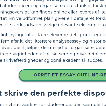
t identificere og organisere deres tanker, forsknin
ingsoversigt kan findes online eller leveres af l
tartet. En veludformet plan giver en detaljeret for
ve et stærkt udsagn, vælge relevante eksempler 
ligt nyttige til at lære eleverne det grundlægg
em afsnit, det litterære analyseessay og historie
 elever, der hjælper dem med at organisere dere
ege vigtigheden af ​​at skitsere og give detaljer
e skrivefærdigheder og opnå akademisk succes.
OPRET ET ESSAY OUTLINE-R
t skrive den perfekte disp
et nyttigt værktøj for studerende, der kæmper for