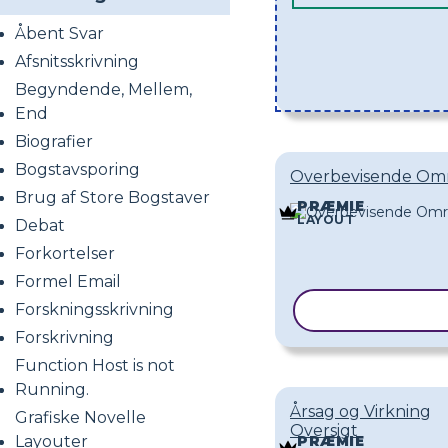
Åbent Svar
Afsnitsskrivning
Begyndende, Mellem,
End
Biografier
Bogstavsporing
Overbevisende Omr
Brug af Store Bogstaver
PRÆMIE
LAYOUT
Debat
Forkortelser
Formel Email
Forskningsskrivning
KOPIER SKAB
Forskrivning
Function Host is not
Running.
Årsag og Virkning
Grafiske Novelle
Oversigt
Layouter
PRÆMIE