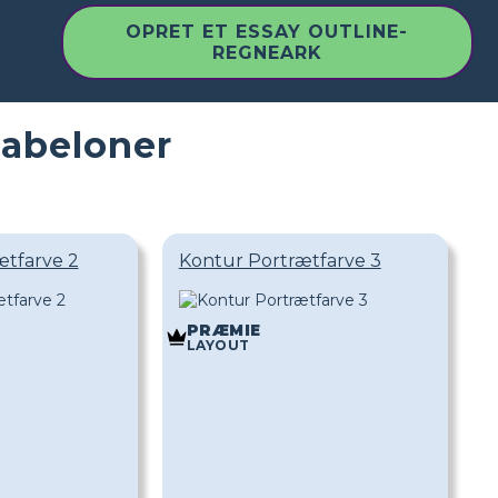
OPRET ET ESSAY OUTLINE-
REGNEARK
kabeloner
ætfarve 2
Kontur Portrætfarve 3
PRÆMIE
LAYOUT