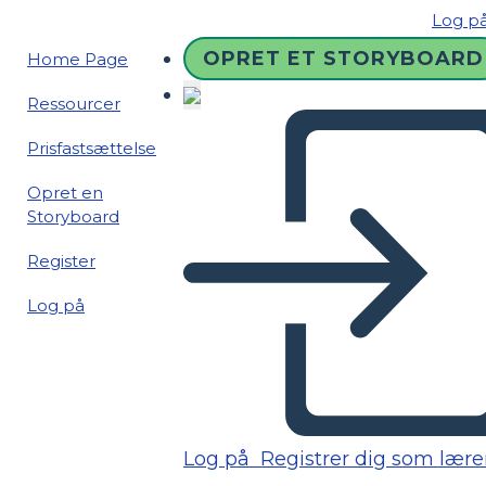
Log p
OPRET ET STORYBOARD
Home Page
Ressourcer
Prisfastsættelse
Opret en
Storyboard
Register
Log på
Log på
Registrer dig som lære