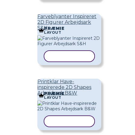
Farveblyanter Inspireret
2D Figurer Arbejdsark
S&H
PRÆMIE
LAYOUT
KOPIER SKABELON
Printklar Have-
inspirerede 2D Shapes
Arbejdsark B&W
PRÆMIE
LAYOUT
KOPIER SKABELON