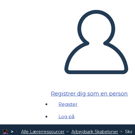
Registrer dig som en person
Register
Log på
Alle Lærerressourcer
Arbejdsark Skabeloner
Skab