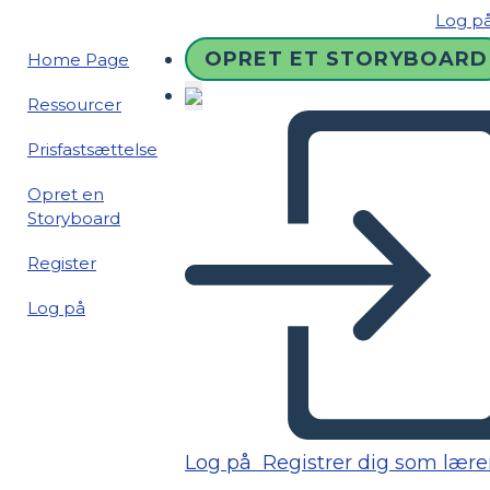
Log p
OPRET ET STORYBOARD
Home Page
Ressourcer
Prisfastsættelse
Opret en
Storyboard
Register
Log på
Log på
Registrer dig som lære