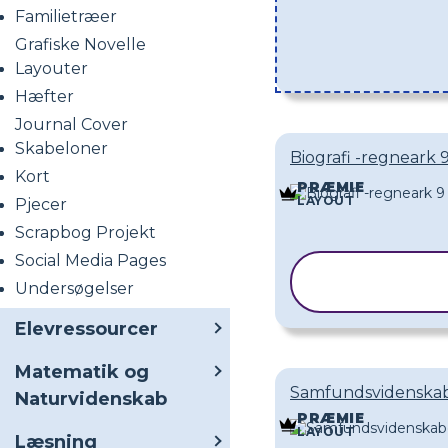
Familietræer
Grafiske Novelle
Layouter
Hæfter
Journal Cover
Skabeloner
Biografi -regneark 
Kort
PRÆMIE
LAYOUT
Pjecer
Scrapbog Projekt
Social Media Pages
KOPIER
Undersøgelser
SKABELON
Elevressourcer
Matematik og
Samfundsvidenskabe
Naturvidenskab
PRÆMIE
LAYOUT
Læsning