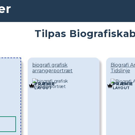
er
Tilpas Biografiska
biografi grafisk
Biografi A
arrangørportræt
Tidslinje
PRÆMIE
PRÆMIE
LAYOUT
LAYOUT