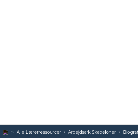
Alle Lærerressourcer
Arbejdsark Skabeloner
Biogra