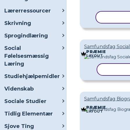
Lærerressourcer
KOPIER S
Skrivning
Sprogindlæring
Samfundsfag Social
Social
PRÆMIE
Følelsesmæssig
LAYOUT
Læring
KOPIER S
Studiehjælpemidler
Videnskab
Samfundsfag Biogra
Sociale Studier
PRÆMIE
LAYOUT
Tidlig Elementær
Sjove Ting