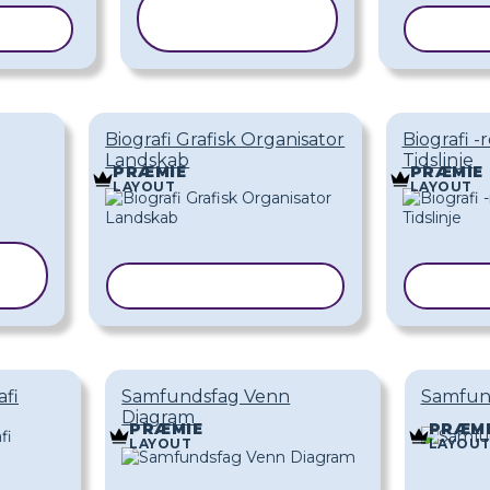
KOPIER
ELON
SKABELON
KOPI
Biografi Grafisk Organisator
Biografi 
Landskab
Tidslinje
PRÆMIE
PRÆMIE
LAYOUT
LAYOUT
KOPIER SKABELON
KOPI
fi
Samfundsfag Venn
Samfun
Diagram
PRÆMIE
PRÆMI
LAYOUT
LAYOU