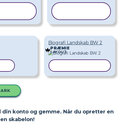
KOPIER
KOPIER
KABELON
SKABELON
Biografi Landskab BW 2
PRÆMIE
LAYOUT
LON
KOPIER SKABELON
SARK
 til din konto og gemme. Når du opretter en
en skabelon!