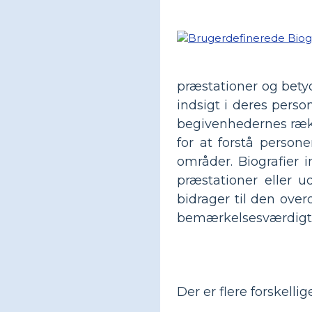
præstationer og bety
indsigt i deres perso
begivenhedernes ræk
for at forstå person
områder. Biografier 
præstationer eller u
bidrager til den ove
bemærkelsesværdigt bid
Der er flere forskelli