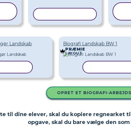
N
KOPIER SKABELON
S
angør Landskab
Biografi Landskab BW 1
PRÆMIE
LAYOUT
SKABELON
KOPIER SKABE
OPRET ET BIOGRAFI-ARBEJD
tte til dine elever, skal du kopiere regnearket
opgave, skal du bare vælge den som 