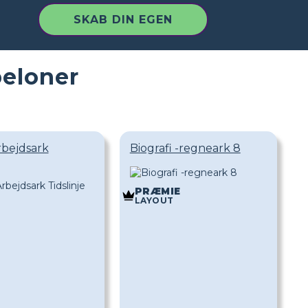
SKAB DIN EGEN
beloner
rbejdsark
Biografi -regneark 8
PRÆMIE
LAYOUT