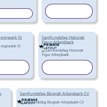
KOPIER
R SKABELON
SKABELON
-regneark 10
Samfundsfag Historisk
Figur Arbejdsark
PRÆMIE
LAYOUT
KOPIER
KOPIER
ABELON
SKABELON
k
Samfundsfag Biografi Arbejdsark CV
PRÆMIE
LAYOUT