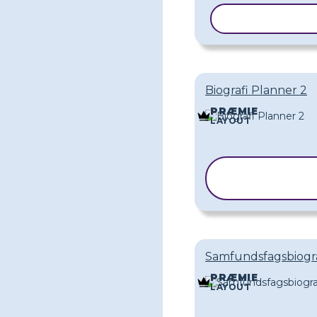
KOPIER SKAB
Biografi Planner 2
PRÆMIE
LAYOUT
KOPIER
SKABELON
Samfundsfagsbiogra
PRÆMIE
LAYOUT