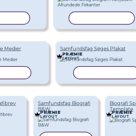
KABELON
KOPIER SKABELON
e Medier
Samfundsfag Søges Plakat
PRÆMIE
LAYOUT
KABELON
KOPIER SKABELON
fibrev
Samfundsfag Biografi
Biografi S
B&W
Template
PRÆMIE
PRÆMIE
LAYOUT
LAYOUT