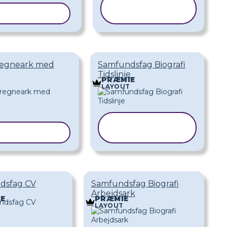
KOPIER
ER SKABELON
SKABELON
-regneark med
Samfundsfag Biografi
Tidslinje
PRÆMIE
LAYOUT
KOPIER
ER SKABELON
SKABELON
dsfag CV
Samfundsfag Biografi
Arbejdsark
E
PRÆMIE
T
LAYOUT