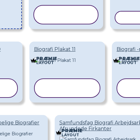
KOPIER
SKABELON
KOPIE
9
Biografi Plakat 11
Biografi 
PRÆMIE
PRÆMIE
LAYOUT
LAYOUT
KOPIER
SKABELON
SK
lige Biografier
Samfundsfag Biografi Arbejdsar
Afrundede Firkanter
PRÆMIE
LAYOUT