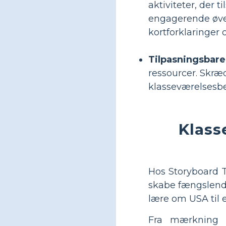
aktiviteter, der 
engagerende øvels
kortforklaringer o
Tilpasningsbare
ressourcer. Skræd
klasseværelsesbeh
Klass
Hos Storyboard T
skabe fængslende 
lære om USA til 
Fra mærkning a