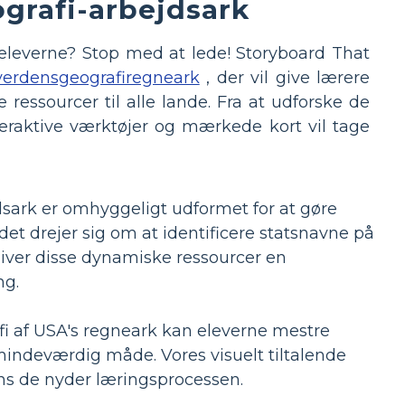
grafi-arbejdsark
 eleverne? Stop med at lede! Storyboard That
verdensgeografiregneark
, der vil give lærere
essourcer til alle lande. Fra at udforske de
teraktive værktøjer og mærkede kort vil tage
dsark er omhyggeligt udformet for at gøre
det drejer sig om at identificere statsnavne på
giver disse dynamiske ressourcer en
ng.
i af USA's regneark kan eleverne mestre
ndeværdig måde. Vores visuelt tiltalende
ns de nyder læringsprocessen.