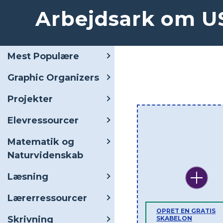
Arbejdsark om US
Mest Populære
Graphic Organizers
Projekter
Elevressourcer
Matematik og
Naturvidenskab
Læsning
Lærerressourcer
OPRET EN GRATIS
Skrivning
SKABELON