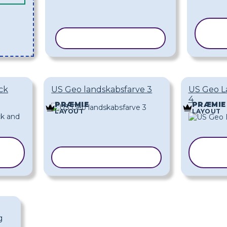
KOPIER SKABELON
S
ck
US Geo landskabsfarve 3
US Geo L
4
PRÆMIE
PRÆMIE
LAYOUT
LAYOUT
KOPIER SKABELON
SK
g