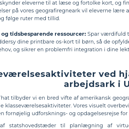
tilskynder eleverne til at læse og fortolke kort, 
er på vores geografiregneark vil eleverne lære at
g følge ruter med tillid.
 og tidsbesparende ressourcer:
Spar værdifuld t
dersy dine printbare os-kort til børn, så de opfy
ov, og sikrer en problemfri integration i dine lekt
eværelsesaktiviteter ved hj
arbejdsark i 
hat tilbyder vi en bred vifte af amerikansk geogra
klasseværelsesaktiviteter. Vores visuelt overbevi
en fornøjelig udforsknings- og opdagelsesrejse for
f statshovedstæder til planlægning af virtu