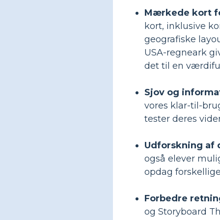
Mærkede kort fo
kort, inklusive k
geografiske layo
USA-regneark give
det til en værdifu
Sjov og informa
vores klar-til-b
tester deres vid
Udforskning af 
også elever muli
opdag forskellige
Forbedre retni
og Storyboard Tha