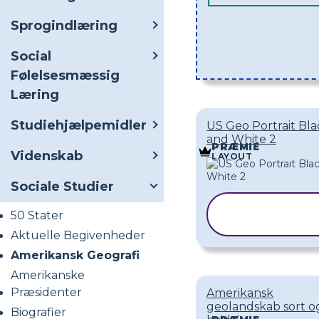
Sprogindlæring
Social
Følelsesmæssig
Læring
Studiehjælpemidler
US Geo Portrait Bla
and White 2
PRÆMIE
Videnskab
LAYOUT
Sociale Studier
KOPIER
50 Stater
SKABELON
Aktuelle Begivenheder
Amerikansk Geografi
Amerikanske
Præsidenter
Amerikansk
geolandskab sort o
Biografier