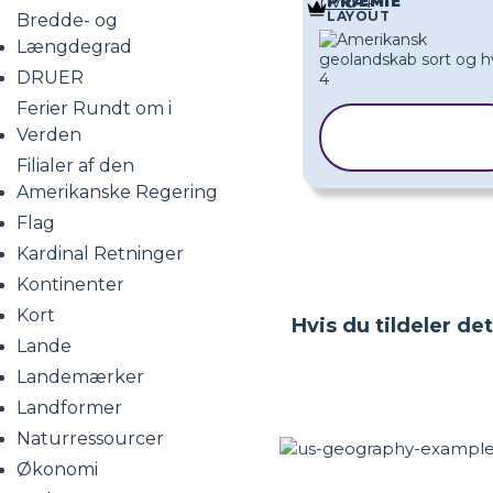
hvid 4
PRÆMIE
LAYOUT
Bredde- og
Længdegrad
DRUER
Ferier Rundt om i
KOPIER
Verden
SKABELON
Filialer af den
Amerikanske Regering
Flag
Kardinal Retninger
Kontinenter
Kort
Hvis du tildeler de
Lande
Landemærker
Landformer
Naturressourcer
Økonomi