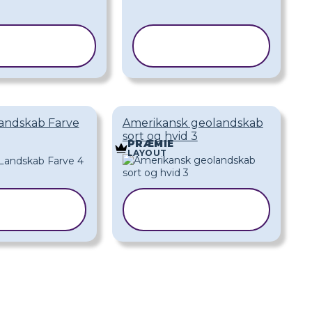
KOPIER
KOPIER
KABELON
SKABELON
andskab Farve
Amerikansk geolandskab
sort og hvid 3
PRÆMIE
LAYOUT
KOPIER
KOPIER
ABELON
SKABELON