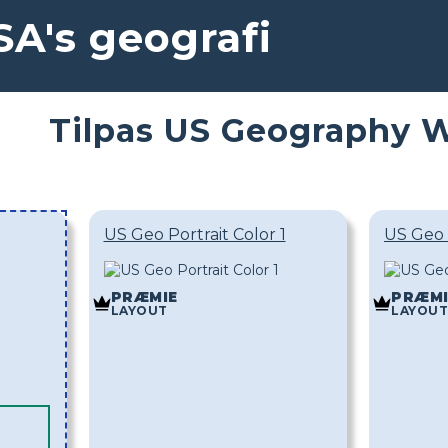
A's geografi
Tilpas US Geography 
US Geo Portrait Color 1
US Geo 
PRÆMIE
PRÆMI
LAYOUT
LAYOUT