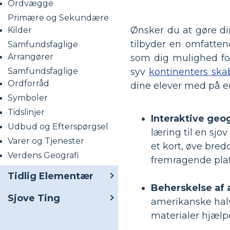
Ordvægge
Primære og Sekundære
Ønsker du at gøre di
Kilder
tilbyder en omfatte
Samfundsfaglige
Arrangører
som dig mulighed for
Samfundsfaglige
syv
kontinenters ska
Ordforråd
dine elever med på 
Symboler
Tidslinjer
Interaktive geog
Udbud og Efterspørgsel
læring til en sjo
Varer og Tjenester
et kort, øve bre
Verdens Geografi
fremragende plat
Tidlig Elementær
Beherskelse af
Sjove Ting
amerikanske hal
materialer hjælp