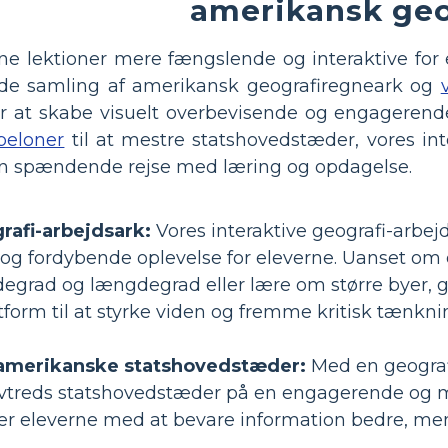
amerikansk geo
ne lektioner mere fængslende og interaktive for
nde samling af amerikansk geografiregneark og
 at skabe visuelt overbevisende og engagerende r
beloner
til at mestre statshovedstæder, vores in
en spændende rejse med læring og opdagelse.
rafi-arbejdsark:
Vores interaktive geografi-arbej
v og fordybende oplevelse for eleverne. Uanset om 
ddegrad og længdegrad eller lære om større byer, 
form til at styrke viden og fremme kritisk tænkni
 amerikanske statshovedstæder:
Med en geograf
vtreds statshovedstæder på en engagerende og mi
er eleverne med at bevare information bedre, me