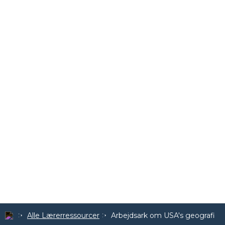
Alle Lærerressourcer
Arbejdsark om USA's geografi