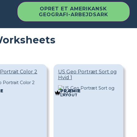
OPRET ET AMERIKANSK
GEOGRAFI-ARBEJDSARK
Worksheets
Portrait Color 2
US Geo Portræt Sort og
Hvid 1
E
PRÆMIE
LAYOUT