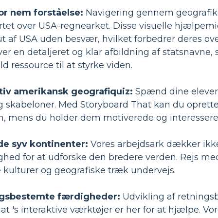
r nem forståelse:
Navigering gennem geografik
ortet over USA-regnearket. Disse visuelle hjælpemid
ut af USA uden besvær, hvilket forbedrer deres ove
r en detaljeret og klar afbildning af statsnavne, 
ld ressource til at styrke viden.
tiv amerikansk geografiquiz:
Spænd dine elever
rug skabeloner. Med Storyboard That kan du oprett
en, mens du holder dem motiverede og interessere
de syv kontinenter:
Vores arbejdsark dækker ikke
ghed for at udforske den bredere verden. Rejs me
 kulturer og geografiske træk undervejs.
ngsbestemte færdigheder:
Udvikling af retnings
t 's interaktive værktøjer er her for at hjælpe. V