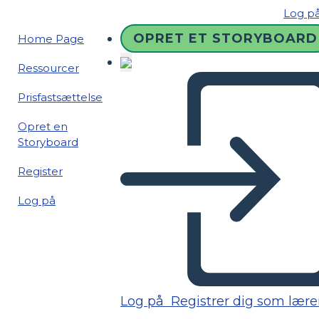
Log p
OPRET ET STORYBOARD
Home Page
Ressourcer
Prisfastsættelse
Opret en
Storyboard
Register
Log på
Log på
Registrer dig som lære