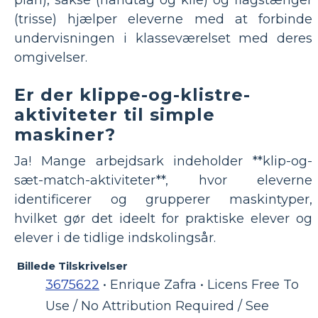
plan), sakse (håndtag og kile) og flagstænger
(trisse) hjælper eleverne med at forbinde
undervisningen i klasseværelset med deres
omgivelser.
Er der klippe-og-klistre-
aktiviteter til simple
maskiner?
Ja! Mange arbejdsark indeholder **klip-og-
sæt-match-aktiviteter**, hvor eleverne
identificerer og grupperer maskintyper,
hvilket gør det ideelt for praktiske elever og
elever i de tidlige indskolingsår.
Billede Tilskrivelser
3675622
• Enrique Zafra • Licens Free To
Use / No Attribution Required / See