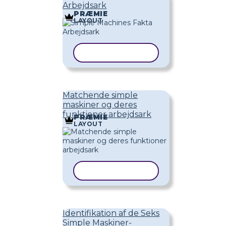
Arbejdsark
PRÆMIE
LAYOUT
KOPIER SKABELON
Matchende simple
maskiner og deres
funktioner arbejdsark
PRÆMIE
LAYOUT
KOPIER SKABELON
Identifikation af de Seks
Simple Maskiner-