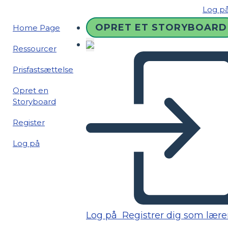
Log p
OPRET ET STORYBOARD
Home Page
Ressourcer
Prisfastsættelse
Opret en
Storyboard
Register
Log på
Log på
Registrer dig som lære