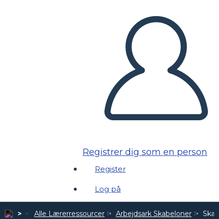
Registrer dig som en person
Register
Log på
Alle Lærerressourcer
Arbejdsark Skabeloner
Skab