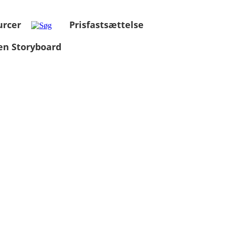
urcer
Prisfastsættelse
en Storyboard