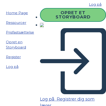
Log på
OPRET ET
Home Page
STORYBOARD
Ressourcer
Prisfastsættelse
Opret en
Storyboard
Register
Log på
Log på
Registrer dig som
lærer