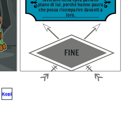
piano di lui, perchè hanno paura
che possa ricomparire davanti a
loro.
FINE
Kopi