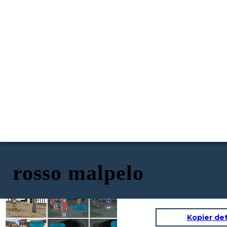
rosso malpelo
Malpelo si chiamava
Mentre tutti
così perchè aveva i
pranzavano, malpelo
Suo padre era morto
capelli rossi, infatti
si rintanava in un
in quella cava,
tutti lo odiavano.
angolo
rimanendo
intrappolato al suo
interno
Basta, non sevi a
niente! Da oggi
andrai a lavorare
in cava!
Noooooo!
Perchè!?
Lo tenevano solo per
carità, perchè suo
padre era morto in
quella stessa cava
Kopier de
Un giorno Malpelo conobbe
Tutte le donne andarono
nella cava un ragazzo di
in giro a diffondere la
nome Ranocchio, a cui
Malpelo, disperato,
brutta notizia
insegnò picchiandolo come
cercò in tutti i modi di
farsi rispettare.
salvare suo padre, ma