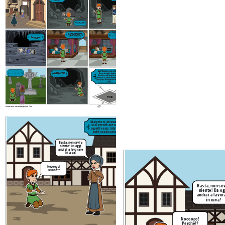
fu tutto inutile.
Così Malpelo andò a
lavorare nella cava
Un giorno Ranocchio non venne
Un giorno, Ranocchia si ammala
alla cava, e quindi Malpelo
gravemente, e Malpelo cercò di
andò a trovarlo.
aiutarlo, offrendogli vino,
Quando arrivò a casa sua, vide
Un giorno venne ritrovato il
minestre e calzoni più caldi.
sua madre che piangeva
cadavere del padre di
disperata
Malpelo.
Così Malpelo morì nella cava.
Malpelo dopo la morte di
Ancora oggi i ragazzi che
Dopo un pò Ranocchio morì
Ranocchio, sparì nella cava,
con solo il suo piccone.
lavorano nella cava parlano
piano di lui, perchè hanno paura
che possa ricomparire davanti a
loro.
FINE
Create your own at Storyboard That
Malpelo si chiamava
Mentre tutti
così perchè aveva i
pranzavano, malpelo
capelli rossi, infatti
si rintanava in un
tutti lo odiavano.
angolo
Basta, non sevi a
niente! Da oggi
andrai a lavorare
in cava!
Noooooo!
Perchè!?
Basta, non sev
niente! Da og
andrai a lavor
in cava!
Noooooo!
Perchè!?