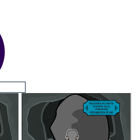
Suo padre era morto
in quella cava,
rimanendo
intrappolato al suo
interno