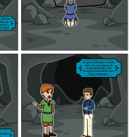
 solo per
rchè suo
morto in
ssa cava
Un giorno Malpelo conobbe
nella cava un ragazzo di
nome Ranocchio, a cui
insegnò picchiandolo come
farsi rispettare.
o andò a