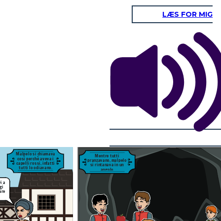
LÆS FOR MIG
Suo padre era morto
in quella cava,
rimanendo
intrappolato al suo
interno
Malpelo si chiamava
Mentre tutti
così perchè aveva i
pranzavano, malpelo
capelli rossi, infatti
si rintanava in un
tutti lo odiavano.
angolo
i a
gi
Lo tenevano solo per
are
carità, perchè suo
padre era morto in
quella stessa cava