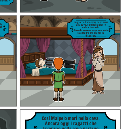
lla cava
Un giorno Ranocchio non venne
la
alla cava, e quindi Malpelo
di
andò a trovarlo.
Quando arrivò a casa sua, vide
.
sua madre che piangeva
disperata
Così Malpelo morì nella cava.
Ancora oggi i ragazzi che
lavorano nella cava parlano