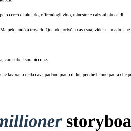
o cercò di aiutarlo, offrendogli vino, minestre e calzoni più caldi.
Malpelo andò a trovarlo.Quando arrivò a casa sua, vide sua madre che 
Così Malpelo morì nella cava.
cchio non venne
quindi Malpelo
Ancora oggi i ragazzi che
, con solo il suo piccone.
trovarlo.
a casa sua, vide
lavorano nella cava parlano
che piangeva
erata
piano di lui, perchè hanno paura
che possa ricomparire davanti a
loro.
che lavorano nella cava parlano piano di lui, perchè hanno paura che po
FINE
millioner
storyboa
cava.
che