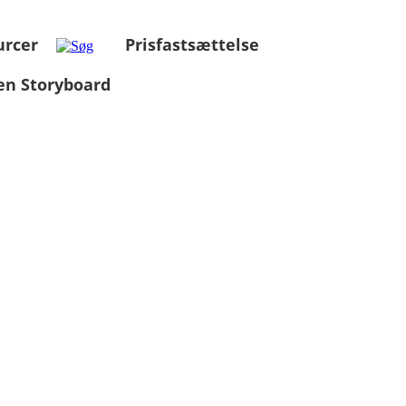
urcer
Prisfastsættelse
en Storyboard