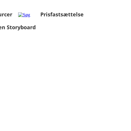
urcer
Prisfastsættelse
en Storyboard