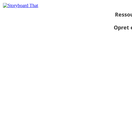
Resso
Opret 
Se som
diasshow