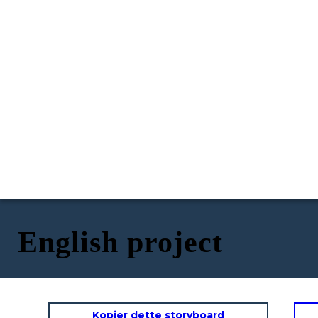
English project
Kopier dette storyboard