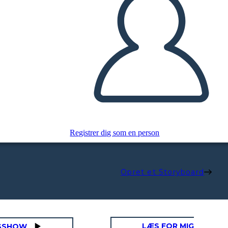
Registrer dig som en person
Opret et Storyboard
LÆS FOR MIG
ASSHOW