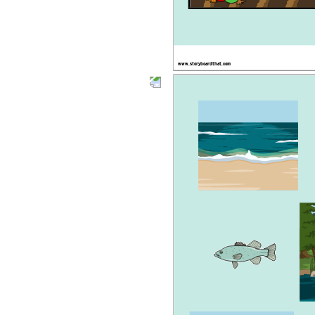
www.storyboardthat.com