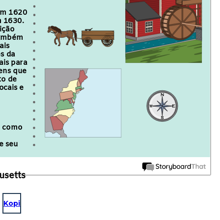
em 1620
m 1630.
ição
 Também
ais
s da
ais para
mens que
to de
ocais e
ão como
e seu
usetts
Kopi