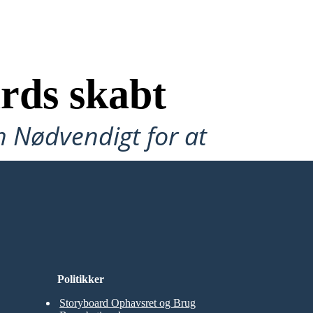
rds skabt
n Nødvendigt for at
Politikker
Storyboard Ophavsret og Brug