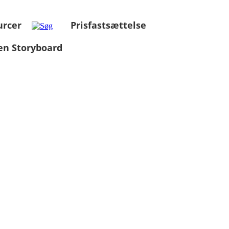
urcer
Prisfastsættelse
en Storyboard