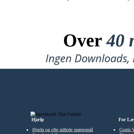
Over
40 
Ingen Downloads, I
LAVE MIT FØRSTE STORYBOARD
Hjælp
For Læ
Hjælp og ofte stillede spørgsmål
Gratis 