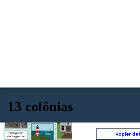
13 colônias
Venha para
Massachusetts!
Kopier de
Na Colônia da Baía de Massachusetts, as
oportunidades não faltam!
Há lojas para administrar e terras para
pequenas fazendas para cultivar frutas e
vegetais!