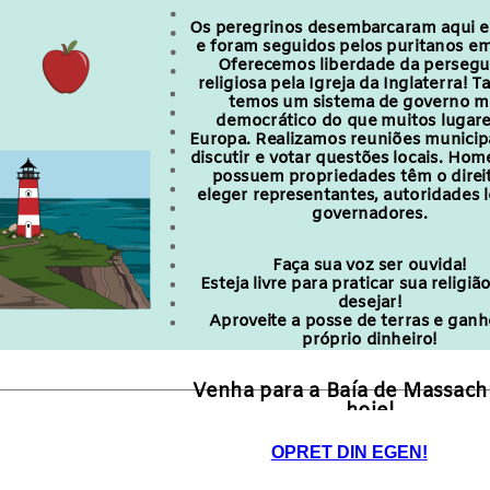
Os peregrinos desembarcaram aqui 
e foram seguidos pelos puritanos e
Oferecemos liberdade da persegu
religiosa pela Igreja da Inglaterra!
temos
um sistema de governo m
democrático do que muitos lugare
Europa. Realizamos reuniões municip
discutir e votar questões locais. Ho
possuem propriedades têm o direi
eleger representantes, autoridades l
governadores.
Faça sua voz ser ouvida!
Esteja livre para praticar sua religi
desejar!
Aproveite a posse de terras e ganh
próprio dinheiro!
Venha para a Baía de Massach
hoje!
OPRET DIN EGEN!