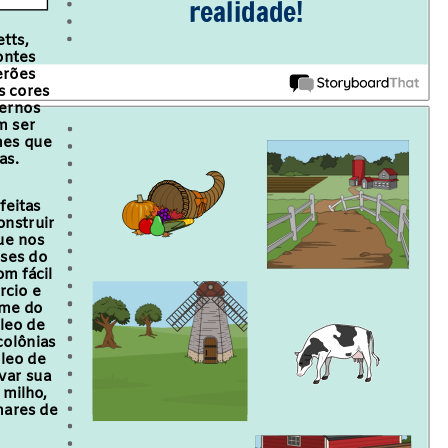
realidade!
tts,
ontes
erões
s cores
vernos
m ser
mes que
as.
feitas
onstruir
ue nos
ses do
m fácil
rcio e
ome do
leo de
colônias
óleo de
var sua
 milho,
mares de