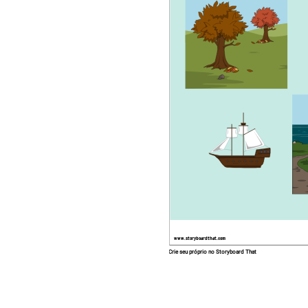
www.storyboardthat.com
Crie seu próprio no Storyboard That