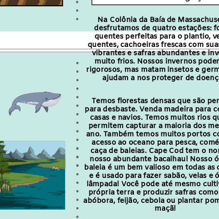
Na Colônia da Baía de Massachuse
desfrutamos de quatro estações: f
quentes perfeitas para o plantio, v
quentes, cachoeiras frescas com sua
vibrantes e safras abundantes e in
muito frios. Nossos invernos pode
rigorosos, mas matam insetos e ger
ajudam a nos proteger de doenç
Temos florestas densas que são per
para desbaste. Venda madeira para c
casas e navios. Temos muitos rios q
permitem capturar a maioria dos me
ano. Também temos muitos portos co
acesso ao oceano para pesca, comé
caça de baleias. Cape Cod tem o n
nosso abundante bacalhau! Nosso ó
baleia é um bem valioso em todas as 
e é usado para fazer sabão, velas e 
lâmpada! Você pode até mesmo culti
própria terra e produzir safras como
abóbora, feijão, cebola ou plantar po
maçã!