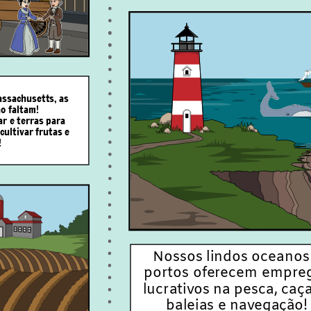
assachusetts, as
o faltam!
ar e terras para
ultivar frutas e
!
Nossos lindos oceanos
portos oferecem empre
lucrativos na pesca, caça
baleias e navegação!