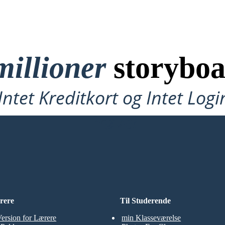
millioner
storyboa
ntet Kreditkort og Intet Logi
Prøve!
rere
Til Studerende
Version for Lærere
min Klasseværelse