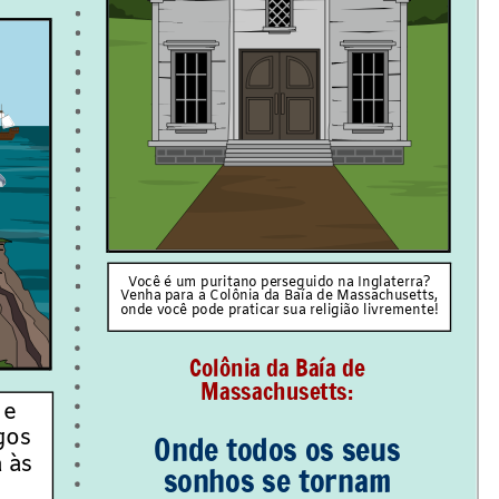
Você é um puritano perseguido na Inglaterra?
Venha para a Colônia da Baía de Massachusetts,
onde você pode praticar sua religião livremente!
Colônia da Baía de
Massachusetts:
 e
gos
Onde todos os seus
 às
sonhos se tornam