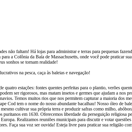
s não faltam! Há lojas para administrar e terras para pequenas fazendas
 para a Colônia da Baía de Massachusetts, onde você pode praticar sua 
us sonhos se tornam realidade!
ucrativos na pesca, caça às baleias e navegação!
quatro estações: fontes quentes perfeitas para o plantio, verões quente
 podem ser rigorosos, mas matam insetos e germes que ajudam a nos pro
e navios. Temos muitos rios que nos permitem capturar a maioria dos m
 Cape Cod tem o nome do nosso abundante bacalhau! Nosso óleo de balei
 mesmo cultivar sua própria terra e produzir safras como milho, abóbor
 puritanos em 1630. Oferecemos liberdade da perseguição religiosa pe
Europa. Realizamos reuniões municipais para discutir e votar questões
ores. Faça sua voz ser ouvida! Esteja livre para praticar sua religião co