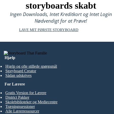
storyboards skabt
Ingen Downloads, Intet Kreditkort og Intet Login
Nødvendigt for at Prøve!
LAVE MIT FØRSTE STORYBOARD
Hjælp
Hjælp og ofte stillede spørgsmål
Storyboard Creator
Sådan udskrives
For Lærere
Gratis Version for Lærere
District Pakker
Skolebiblioteker og Mediecentre
Træningssessioner
Alle Lærerressourcer