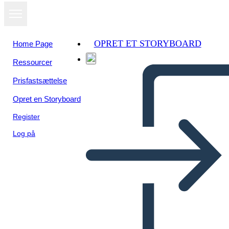
OPRET ET STORYBOARD
Home Page
Ressourcer
Se som
Prisfastsættelse
diasshow
Opret en Storyboard
Register
Log på