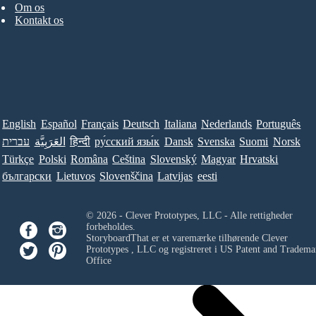
Om os
Kontakt os
English
Español
Français
Deutsch
Italiana
Nederlands
Português
עברית
العَرَبِيَّة
हिन्दी
ру́сский язы́к
Dansk
Svenska
Suomi
Norsk
Türkçe
Polski
Româna
Ceština
Slovenský
Magyar
Hrvatski
български
Lietuvos
Slovenščina
Latvijas
eesti
© 2026 - Clever Prototypes, LLC - Alle rettigheder
forbeholdes.
StoryboardThat er et varemærke tilhørende
Clever
Prototypes , LLC
og registreret i US Patent and Tradema
Office