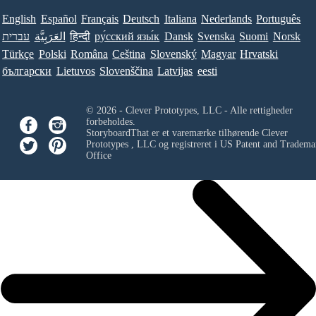
English
Español
Français
Deutsch
Italiana
Nederlands
Português
עברית
العَرَبِيَّة
हिन्दी
ру́сский язы́к
Dansk
Svenska
Suomi
Norsk
Türkçe
Polski
Româna
Ceština
Slovenský
Magyar
Hrvatski
български
Lietuvos
Slovenščina
Latvijas
eesti
© 2026 - Clever Prototypes, LLC - Alle rettigheder
forbeholdes.
StoryboardThat er et varemærke tilhørende
Clever
Prototypes , LLC
og registreret i US Patent and Tradema
Office