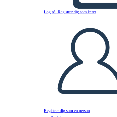
Log på
Registrer dig som lærer
Kopier dette storyboard
LAVE ET STORYBOARD
AFSPIL DIASSHOW
LÆS FOR MIG
Registrer dig som en person