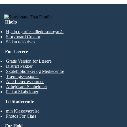
Hjælp
Hjælp og ofte stillede spørgsmål
Storyboard Creator
Sådan udskrives
For Lærere
Gratis Version for Lærere
District Pakker
Skolebiblioteker og Mediecentre
Træningssessioner
Alle Lærerressourcer
Arbejdsark Skabeloner
Plakat Skabeloner
Til Studerende
min Klasseværelse
Photos For Class
For Hold