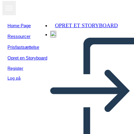
OPRET ET STORYBOARD
Home Page
Ressourcer
Se som
Prisfastsættelse
diasshow
Opret en Storyboard
Register
Log på
hiatorieta renacimiento