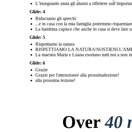
L’insegnante aiuta gli alunni a riflettere sull’import
Glide: 4
Riduciamo gli sprechi
...e in casa con la mia famiglia potremmo risparmiar
L’insegnante aiuta gli alunni a riflettere
La maestra Maria e Luana esortano tutti noi a non
sull’importanza di dare il proprio contributo anche a
La bambina capisce che anche in casa si deve fare un 
alla prossima lezione!
inquinare il nostro meraviglioso pianeta, i mari, i boschi e
scuola al fine di mantenere pulito il nostro pianeta.
ai rispettare gli animali!
Glide: 5
Rispettiamo la natura
Grazie
RISPETTIAMO LA NATURA!SOSTIENI L'A
La maestra Maria e Luana esortano tutti noi a non inqu
Glide: 6
Grazie
Grazie per l'attenzione
Grazie per l'attenzionee alla prossimalezione!
e alla prossima
lezione!
alla prossima lezione!
Over
40 