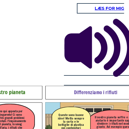
LÆS FOR MIG
i
Come comportarsi a scuola
Sì, verissimo!
Devo coinvolgere tutti i
a soffre e per
miei compagni a non
ortante saper
buttare più nulla per
C
i sono altre cose
uti nel modo
terra, ma negli appositi
che puoi fare! Ad
empio questa
cestini.
esempio a
a plastica; gli
scuola...
 nell'umido.
stro pianeta
Differenziamo i rifiuti
no qui apposta per
iegarvelo! Ci sono
Queste sono buone
Il nostro pianeta soffre e
tro grandi problemi
idee!
Metto sempre
aiutarlo è importante sa
ntali: l'inquinamento
la carta e le
dividere i rifiuti nel mo
l pianeta, lo smog
bottiglie di plastica
giusto. Ad esempio ques
l'aria, i rifiuti che
nei contenitori