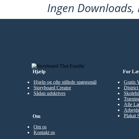
Ingen Downloads, I
alla prossima lezione!
LAVE MIT FØRSTE STORYBOARD
Hjælp
For Læ
Hjælp og ofte stillede spørgsmål
Gratis 
Storyboard Creator
Distric
Sådan udskrives
Skolebi
Træning
Alle Læ
Arbejds
Plakat 
Om
Om os
Kontakt os