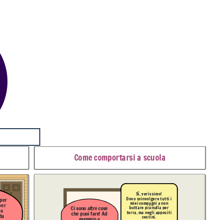
Come comportarsi a scuola
Sì, verissimo!
Devo coinvolgere tutti i
 per
miei compagni a non
per
buttare più nulla per
C
i sono altre cose
do
terra, ma negli appositi
che puoi fare! Ad
ta
cestini.
esempio a