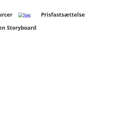
urcer
Prisfastsættelse
en Storyboard