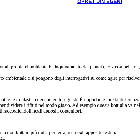
lezione!
OPRET DIN EGEN!
riflettere
tti noi a non
ntributo anche a
alla prossima lezione!
i mari, i boschi e
 nostro pianeta.
ndi problemi ambientali: l'inquinamento del pianeta, lo smog nell'aria, i
o ambientale e si pongono degli interrogativi su come agire per risolve
tiglie di plastica nei contenitori giusti. È importante fare la differenzia
aper dividere i rifiuti nel modo giusto. Ad esempio questa bottiglia va nel
i raccogliendoli negli appositi contenitori.
 a non buttare più nulla per terra, ma negli appositi cestini.
a...