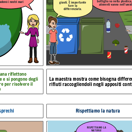
bottiglia va nella plastica;
adono i nostri mari
L’insegnante aiuta gli alunni a riflettere
giusti.
È
importante
ifferenziare i
alimenti vanno nell'umid
sull’importanza di dare il proprio contributo anche a
fare la
ti contenitori.
scuola al fine di mantenere pulito il nostro pianeta.
differenziata
.
uola
a
Grazie
simo!
re tutti i
i a non
ulla per
i appositi
Grazie per l'attenzione
.
e alla prossima
lezione!
ana riflettono
L
a maestra mostra come bisogna differen
e e si pongono degli
e per risolvere il
rifiuti raccogliendoli negli appositi cont
a
riflettere
tti noi a non
sprechi
Rispettiamo la natura
ntributo anche a
alla prossima lezione!
i mari, i boschi e
 nostro pianeta.
i
Come comportarsi a scuola
RISPETTIAMO LA
NATURA!