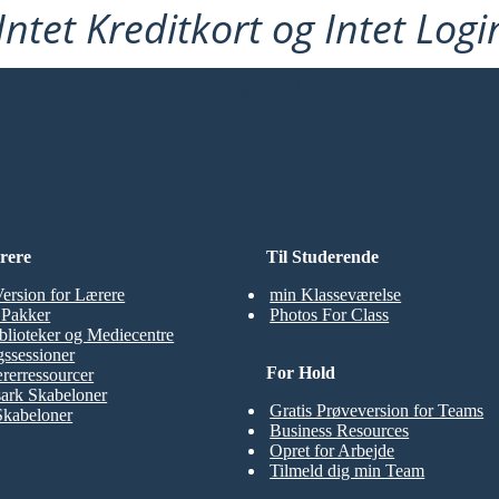
ntet Kreditkort og Intet Logi
Prøve!
rere
Til Studerende
Version for Lærere
min Klasseværelse
t Pakker
Photos For Class
blioteker og Mediecentre
ssessioner
For Hold
rerressourcer
ark Skabeloner
Gratis Prøveversion for Teams
Skabeloner
Business Resources
Opret for Arbejde
Tilmeld dig min Team