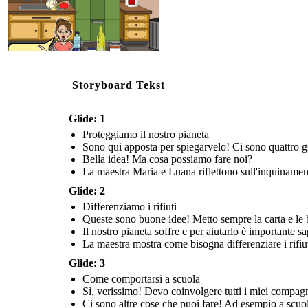
lezione!
differenziata
.
...
e in casa con
la mia famiglia
potremmo
risparmiare e
Storyboard Tekst
non sprecare!
Glide: 1
L’insegnante aiuta gli alunni a 
L
a maestra mostra come bisogna differenziare i
La bambina capisce che anche in casa si deve fare un
La maestra Maria e Luana esortano tu
sull’importanza di dare il proprio co
rifiuti raccogliendoli negli appositi contenitori.
corretto riciclo della spazzatura e vuole coinvolgere
inquinare il nostro meraviglioso pianeta, 
Proteggiamo il nostro pianeta
scuola al fine di mantenere pulito il
alla prossima lezione!
ai rispettare gli animali!
tutta la famiglia.
Sono qui apposta per spiegarvelo! Ci sono quattro gra
Bella idea! Ma cosa possiamo fare noi?
Crie seu próprio no Storyboard That
La maestra Maria e Luana riflettono sull'inquinament
Come comportarsi a scuola
Rispettiamo la natura
Grazie
Glide: 2
Differenziamo i rifiuti
RISPETTIAMO LA
Sì, verissimo!
NATURA!
Devo coinvolgere tutti i
SOSTIENI L'AMBIENTE!
Queste sono buone idee! Metto sempre la carta e le bot
miei compagni a non
AMIAMO IL NOSTRO
buttare più nulla per
C
i sono altre cose
MERAVIGLIOSO
terra, ma negli appositi
PIANETA
che puoi fare! Ad
Il nostro pianeta soffre e per aiutarlo è importante s
Grazie per l'attenzione
cestini.
esempio a
e alla prossima
scuola...
La maestra mostra come bisogna differenziare i rifiut
lezione!
Glide: 3
Come comportarsi a scuola
Sì, verissimo! Devo coinvolgere tutti i miei compagni
Ci sono altre cose che puoi fare! Ad esempio a scuol