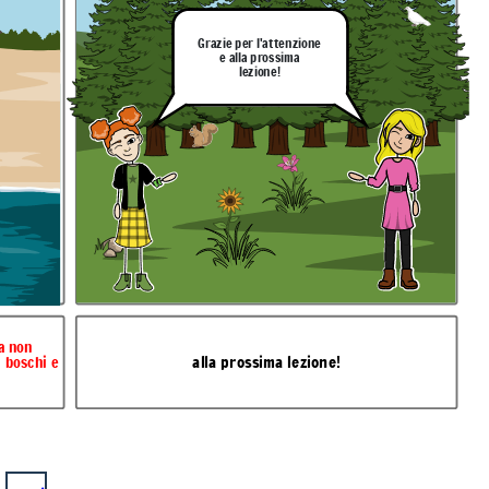
Grazie per l'attenzione
e alla prossima
lezione!
a non
alla prossima lezione!
i boschi e