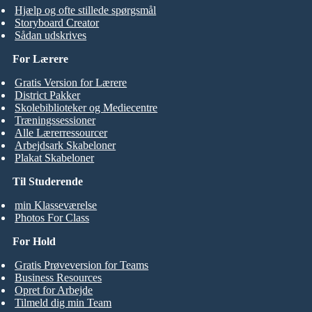
Hjælp og ofte stillede spørgsmål
Storyboard Creator
Sådan udskrives
For Lærere
Gratis Version for Lærere
District Pakker
Skolebiblioteker og Mediecentre
Træningssessioner
Alle Lærerressourcer
Arbejdsark Skabeloner
Plakat Skabeloner
Til Studerende
min Klasseværelse
Photos For Class
For Hold
Gratis Prøveversion for Teams
Business Resources
Opret for Arbejde
Tilmeld dig min Team