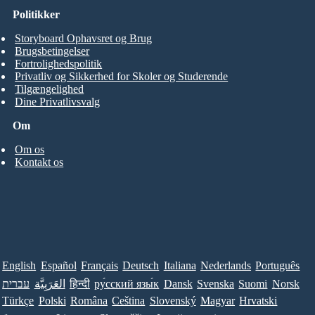
Politikker
Storyboard Ophavsret og Brug
Brugsbetingelser
Fortrolighedspolitik
Privatliv og Sikkerhed for Skoler og Studerende
Tilgængelighed
Dine Privatlivsvalg
Om
Om os
Kontakt os
English
Español
Français
Deutsch
Italiana
Nederlands
Português
עברית
العَرَبِيَّة
हिन्दी
ру́сский язы́к
Dansk
Svenska
Suomi
Norsk
Türkçe
Polski
Româna
Ceština
Slovenský
Magyar
Hrvatski