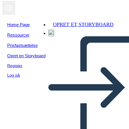
OPRET ET STORYBOARD
Home Page
Ressourcer
Se som
Prisfastsættelse
diasshow
Opret en Storyboard
Register
Log på
Viabilidad económica