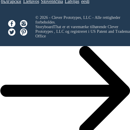
български
Lietuvos
Slovenščina
Latvijas
eesti
© 2026 - Clever Prototypes, LLC - Alle rettigheder
forbeholdes.
StoryboardThat er et varemærke tilhørende
Clever
Prototypes , LLC
og registreret i US Patent and Tradema
Office