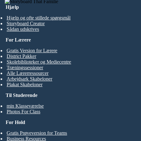
Hjælp
Hjælp og ofte stillede spørgsmål
Storyboard Creator
Sådan udskrives
For Lærere
Gratis Version for Lærere
District Pakker
Skolebiblioteker og Mediecentre
Træningssessioner
Alle Lærerressourcer
Arbejdsark Skabeloner
Plakat Skabeloner
Til Studerende
min Klasseværelse
Photos For Class
For Hold
Gratis Prøveversion for Teams
Business Resources