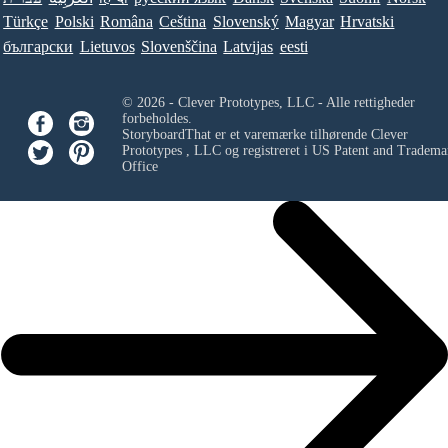
Türkçe
Polski
Româna
Ceština
Slovenský
Magyar
Hrvatski
български
Lietuvos
Slovenščina
Latvijas
eesti
© 2026 - Clever Prototypes, LLC - Alle rettigheder
forbeholdes.
StoryboardThat er et varemærke tilhørende
Clever
Prototypes , LLC
og registreret i US Patent and Tradema
Office