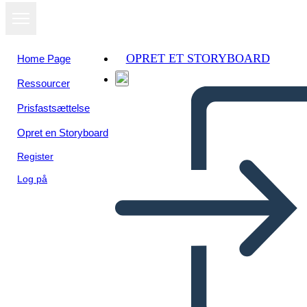
OPRET ET STORYBOARD
Home Page
Ressourcer
Se som
Prisfastsættelse
diasshow
Opret en Storyboard
Register
Log på
Unknown Story