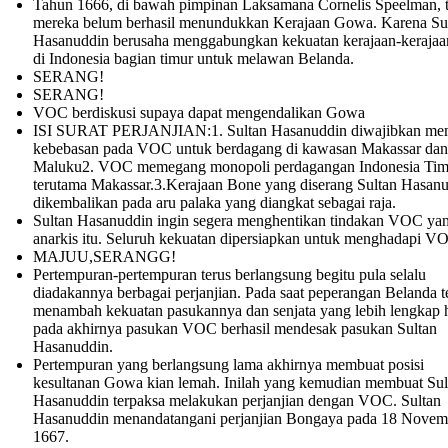
Tahun 1666, di bawah pimpinan Laksamana Cornelis Speelman, t
mereka belum berhasil menundukkan Kerajaan Gowa. Karena Su
Hasanuddin berusaha menggabungkan kekuatan kerajaan-kerajaan
di Indonesia bagian timur untuk melawan Belanda.
SERANG!
SERANG!
VOC berdiskusi supaya dapat mengendalikan Gowa
ISI SURAT PERJANJIAN:1. Sultan Hasanuddin diwajibkan me
kebebasan pada VOC untuk berdagang di kawasan Makassar dan
Maluku2. VOC memegang monopoli perdagangan Indonesia Tim
terutama Makassar.3.Kerajaan Bone yang diserang Sultan Hasanu
dikembalikan pada aru palaka yang diangkat sebagai raja.
Sultan Hasanuddin ingin segera menghentikan tindakan VOC ya
anarkis itu. Seluruh kekuatan dipersiapkan untuk menghadapi V
MAJUU,SERANGG!
Pertempuran-pertempuran terus berlangsung begitu pula selalu
diadakannya berbagai perjanjian. Pada saat peperangan Belanda t
menambah kekuatan pasukannya dan senjata yang lebih lengkap 
pada akhirnya pasukan VOC berhasil mendesak pasukan Sultan
Hasanuddin.
Pertempuran yang berlangsung lama akhirnya membuat posisi
kesultanan Gowa kian lemah. Inilah yang kemudian membuat Sul
Hasanuddin terpaksa melakukan perjanjian dengan VOC. Sultan
Hasanuddin menandatangani perjanjian Bongaya pada 18 Novem
1667.