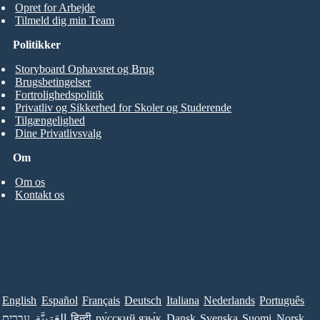
Opret for Arbejde
Tilmeld dig min Team
Politikker
Storyboard Ophavsret og Brug
Brugsbetingelser
Fortrolighedspolitik
Privatliv og Sikkerhed for Skoler og Studerende
Tilgængelighed
Dine Privatlivsvalg
Om
Om os
Kontakt os
English
Español
Français
Deutsch
Italiana
Nederlands
Português
עברית
العَرَبِيَّة
हिन्दी
ру́сский язы́к
Dansk
Svenska
Suomi
Norsk