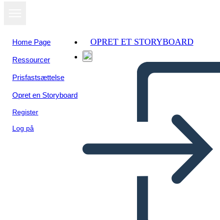
OPRET ET STORYBOARD
Home Page
Ressourcer
Se som
Prisfastsættelse
diasshow
Opret en Storyboard
Register
Log på
Untitled Storyboard