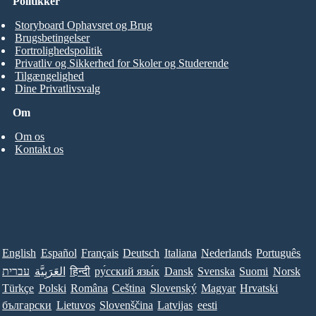
Politikker
Storyboard Ophavsret og Brug
Brugsbetingelser
Fortrolighedspolitik
Privatliv og Sikkerhed for Skoler og Studerende
Tilgængelighed
Dine Privatlivsvalg
Om
Om os
Kontakt os
English
Español
Français
Deutsch
Italiana
Nederlands
Português
עברית
العَرَبِيَّة
हिन्दी
ру́сский язы́к
Dansk
Svenska
Suomi
Norsk
Türkçe
Polski
Româna
Ceština
Slovenský
Magyar
Hrvatski
български
Lietuvos
Slovenščina
Latvijas
eesti