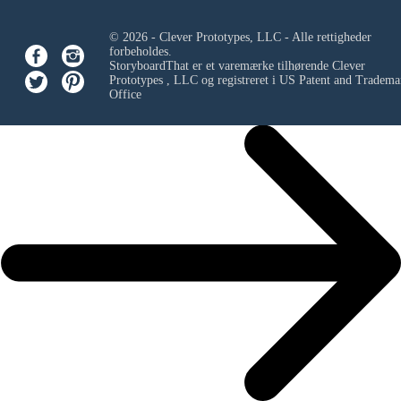
© 2026 - Clever Prototypes, LLC - Alle rettigheder
forbeholdes.
StoryboardThat er et varemærke tilhørende
Clever
Prototypes , LLC
og registreret i US Patent and Tradema
Office