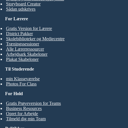
Storyboard Creator
Sådan udskrives
For Lærere
Gratis Version for Lærere
District Pakker
Skolebiblioteker og Mediecentre
Træningssessioner
Alle Lærerressourcer
Arbejdsark Skabeloner
Plakat Skabeloner
Til Studerende
min Klasseværelse
Photos For Class
For Hold
Gratis Prøveversion for Teams
Business Resources
Opret for Arbejde
Tilmeld dig min Team