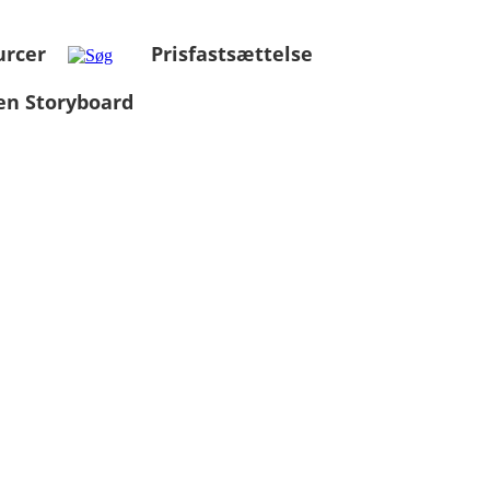
urcer
Prisfastsættelse
en Storyboard