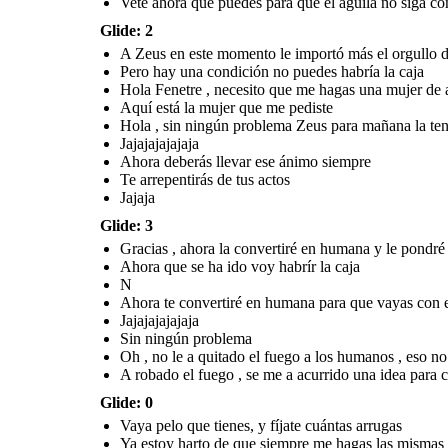
Vete ahora que puedes para que el águila no siga c
Glide: 2
A Zeus en este momento le importó más el orgullo de
Pero hay una condición no puedes habría la caja
Hola Fenetre , necesito que me hagas una mujer de 
Aquí está la mujer que me pediste
Hola , sin ningún problema Zeus para mañana la tend
Jajajajajajaja
Ahora deberás llevar ese ánimo siempre
Te arrepentirás de tus actos
Jajaja
Glide: 3
Gracias , ahora la convertiré en humana y le pondré
Ahora que se ha ido voy habrír la caja
N
Ahora te convertiré en humana para que vayas con 
Jajajajajajaja
Sin ningún problema
Oh , no le a quitado el fuego a los humanos , eso no 
A robado el fuego , se me a acurrido una idea para c
Glide: 0
Vaya pelo que tienes, y fíjate cuántas arrugas
Ya estoy harto de que siempre me hagas las mismas 