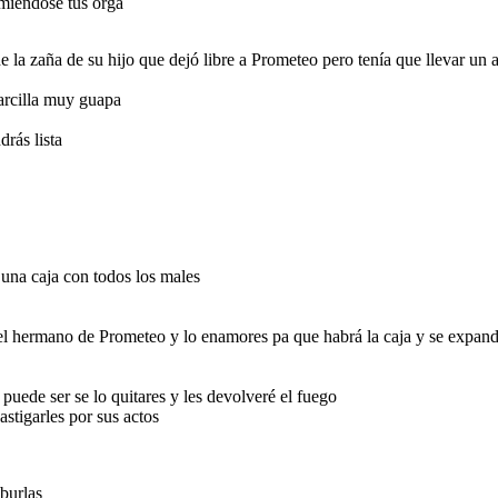
omiéndose tus orga
 la zaña de su hijo que dejó libre a Prometeo pero tenía que llevar un 
arcilla muy guapa
rás lista
 una caja con todos los males
el hermano de Prometeo y lo enamores pa que habrá la caja y se expan
puede ser se lo quitares y les devolveré el fuego
astigarles por sus actos
burlas