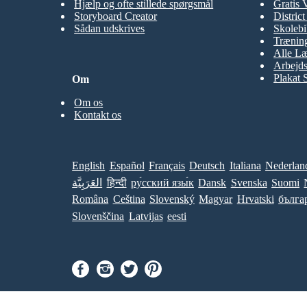
Hjælp og ofte stillede spørgsmål
Gratis 
Storyboard Creator
Distric
Sådan udskrives
Skolebi
Træning
Alle Læ
Arbejds
Plakat 
Om
Om os
Kontakt os
English
Español
Français
Deutsch
Italiana
Nederlan
العَرَبِيَّة
हिन्दी
ру́сский язы́к
Dansk
Svenska
Suomi
Româna
Ceština
Slovenský
Magyar
Hrvatski
бълга
Slovenščina
Latvijas
eesti