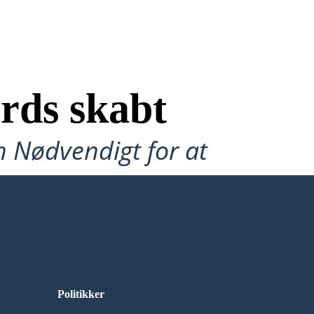
rds skabt
n Nødvendigt for at
Politikker