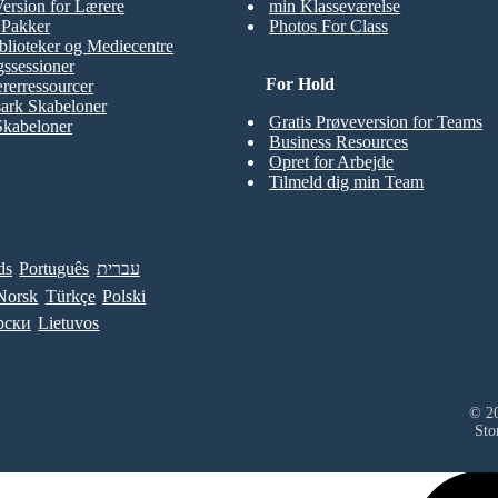
Version for Lærere
min Klasseværelse
t Pakker
Photos For Class
blioteker og Mediecentre
ssessioner
For Hold
rerressourcer
ark Skabeloner
Gratis Prøveversion for Teams
Skabeloner
Business Resources
Opret for Arbejde
Tilmeld dig min Team
ds
Português
עברית
Norsk
Türkçe
Polski
рски
Lietuvos
© 20
Sto