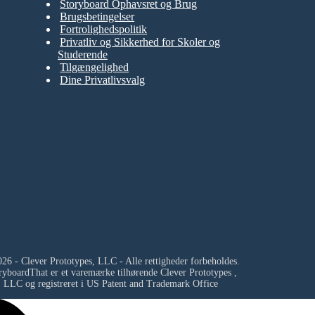
Storyboard Ophavsret og Brug
Brugsbetingelser
Fortrolighedspolitik
Privatliv og Sikkerhed for Skoler og
Studerende
Tilgængelighed
Dine Privatlivsvalg
26 - Clever Prototypes, LLC - Alle rettigheder forbeholdes.
ryboardThat er et varemærke tilhørende
Clever Prototypes ,
LLC
og registreret i US Patent and Trademark Office