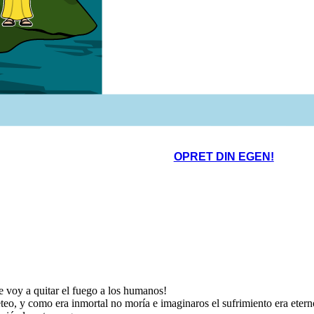
problema Zeus
para mañana la
Jajajajaja
tendrás lista
jaja
Ahora de
ese án
Te
arrepentirás
Jajaja
de tus actos
ropios en Storyboard That
OPRET DIN EGEN!
e voy a quitar el fuego a los humanos!
teo, y como era inmortal no moría e imaginaros el sufrimiento era etern