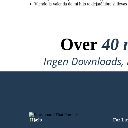
Viendo la valentía de mi hijo te dejaré libre si llevas 
Over
40 
Ingen Downloads, I
LAVE MIT FØRSTE STORYBOARD
Hjælp
For Læ