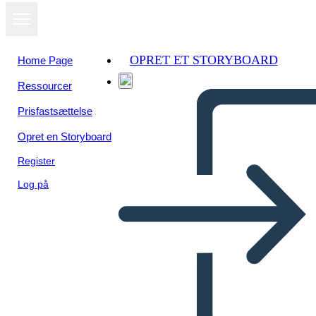
OPRET ET STORYBOARD
Home Page
Ressourcer
Se som
Prisfastsættelse
diasshow
Opret en Storyboard
Register
Log på
Industrialización