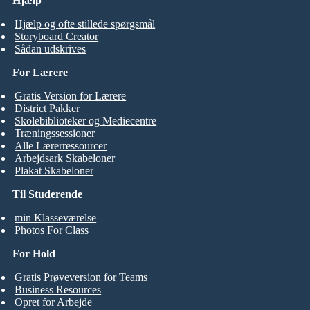
Hjælp
Hjælp og ofte stillede spørgsmål
Storyboard Creator
Sådan udskrives
For Lærere
Gratis Version for Lærere
District Pakker
Skolebiblioteker og Mediecentre
Træningssessioner
Alle Lærerressourcer
Arbejdsark Skabeloner
Plakat Skabeloner
Til Studerende
min Klasseværelse
Photos For Class
For Hold
Gratis Prøveversion for Teams
Business Resources
Opret for Arbejde