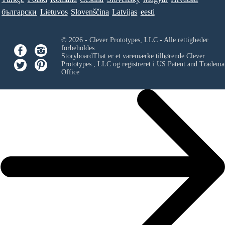
български
Lietuvos
Slovenščina
Latvijas
eesti
© 2026 - Clever Prototypes, LLC - Alle rettigheder
forbeholdes.
StoryboardThat er et varemærke tilhørende
Clever
Prototypes , LLC
og registreret i US Patent and Tradema
Office