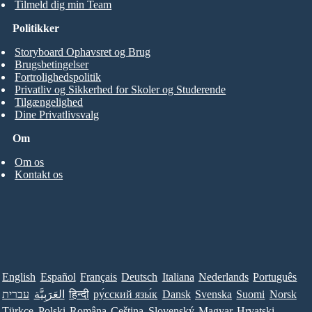
Tilmeld dig min Team
Politikker
Storyboard Ophavsret og Brug
Brugsbetingelser
Fortrolighedspolitik
Privatliv og Sikkerhed for Skoler og Studerende
Tilgængelighed
Dine Privatlivsvalg
Om
Om os
Kontakt os
English
Español
Français
Deutsch
Italiana
Nederlands
Português
עברית
العَرَبِيَّة
हिन्दी
ру́сский язы́к
Dansk
Svenska
Suomi
Norsk
Türkçe
Polski
Româna
Ceština
Slovenský
Magyar
Hrvatski