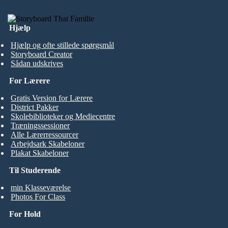
Hjælp
Hjælp og ofte stillede spørgsmål
Storyboard Creator
Sådan udskrives
For Lærere
Gratis Version for Lærere
District Pakker
Skolebiblioteker og Mediecentre
Træningssessioner
Alle Lærerressourcer
Arbejdsark Skabeloner
Plakat Skabeloner
Til Studerende
min Klasseværelse
Photos For Class
For Hold