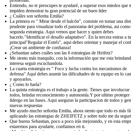
problemas.
Entiendo, no te preocupes te ayudaré, a superar esos miedos que t
impiden demostrar tu gran potencial de un buen lider
¿ Cuáles son señorita Emilia?
La primera es " Mirar desde el balcón", consiste en tomar una dis
prudente para visualizar todo el panorama del problema, asi como
segunda estrategia. Aqui vemos que hacer y quien debes
hacerlo."Identificar el desafío adaptativo". En la tercera entras a tu
principal"Regular el Estrés", aqui debes orientar y manejar el conf
¡Crear un ambiente de confianza!
¿Sebastian sabes cuáles son las 6 estrategias de Heifetz?
Me siento más tranquilo, con la información que me esta brindan
interesa seguir escuchandola.
La cuarta estrategia es " Foco y lucha contra los mecanismos de
defensa" Aquí debes asumir las dificultades de tu equipo en lo ca
y apoyarlos.
¿ Como lo haría?
La quinta estrategia es el trabajo a la gente. Tienes que involucrar 
todos, brindar reconocimiento y autonomía.Y por ultimo proteger 
lidergo en las bases. Aqui aseguras la participacion de todos y ge
nuevas respuestas
Me ayudo mucho señorita Emilia, ahora siento que todo es más fá
aplicando las estrategias de ZHEIFETZ y sobre todo me da segur
Que bueno Sebastian, poco a poco irás mejorando, y en esta emp
estaremos para ayudarte, confiamos en ti.