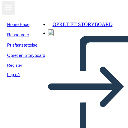
OPRET ET STORYBOARD
Home Page
Ressourcer
Se som
Prisfastsættelse
diasshow
Opret en Storyboard
Register
Log på
HISTORIETA DE DESAFIO