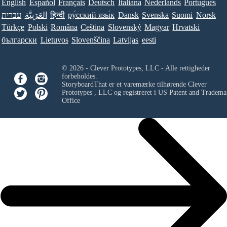
English
Español
Français
Deutsch
Italiana
Nederlands
Português
עברית
العَرَبِيَّة
हिन्दी
ру́сский язы́к
Dansk
Svenska
Suomi
Norsk
Türkçe
Polski
Româna
Ceština
Slovenský
Magyar
Hrvatski
български
Lietuvos
Slovenščina
Latvijas
eesti
© 2026 - Clever Prototypes, LLC - Alle rettigheder
forbeholdes.
StoryboardThat er et varemærke tilhørende
Clever
Prototypes , LLC
og registreret i US Patent and Tradema
Office