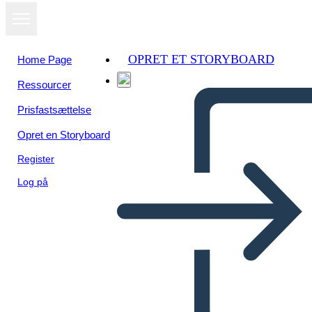
OPRET ET STORYBOARD
Home Page
Ressourcer
Prisfastsættelse
Opret en Storyboard
Register
Log på
Шаблон, ГРОЗДЕ Графичен
органайзер във формата на
грозде