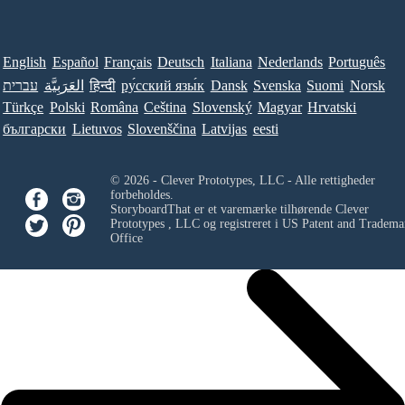
English
Español
Français
Deutsch
Italiana
Nederlands
Português
עברית
العَرَبِيَّة
हिन्दी
ру́сский язы́к
Dansk
Svenska
Suomi
Norsk
Türkçe
Polski
Româna
Ceština
Slovenský
Magyar
Hrvatski
български
Lietuvos
Slovenščina
Latvijas
eesti
© 2026 - Clever Prototypes, LLC - Alle rettigheder
forbeholdes.
StoryboardThat er et varemærke tilhørende
Clever
Prototypes , LLC
og registreret i US Patent and Tradema
Office