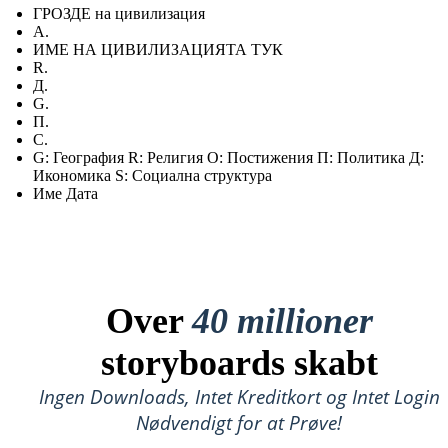
ГРОЗДЕ на цивилизация
А.
ИМЕ НА ЦИВИЛИЗАЦИЯТА ТУК
R.
Д.
G.
П.
С.
G: География R: Религия О: Постижения П: Политика Д:
Икономика S: Социална структура
Име Дата
Over
40 millioner
storyboards skabt
Ingen Downloads, Intet Kreditkort og Intet Login
Nødvendigt for at Prøve!