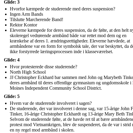
Glide: 3
Hvorfor kæmpede de studerende med deres suspension?
Ingen Arm Bands
Tilslutte Marcherende Band!
Rektor Kontor
Eleverne kæmpede for deres suspension, da de følte, at den helt n
skoleregel vedrørende armbånd både var rettet mod dem og en
krænkelse af deres 1. ændringsrettigheder. Eleverne hævdede, at
armbåndene var en form for symbolsk tale, der var beskyttet, da 
ikke forstyrrede læringsprocessen inde i klasseværelset.
Glide: 4
Hvor protesterede disse studerende?
North High School
JJ Christopher Eckhard bar sammen med John og Marybeth Tink
deres armbånd til deres offentlige gymnasium og ungdomsskole i
Moines Independent Community School District.
Glide: 5
Hvem var de studerende involveret i sagen?
De studerende, der var involveret i denne sag, var 15-årige John F
Tinker, 16-årige Christopher Eckhardt og 13-årige Mary Beth Tin
Selvom de studerende følte, at de havde ret til at bære armbåndene
protest mod Vietnamkrigen, blev de suspenderet, da de var i strid
en ny regel mod armbånd i skolen.