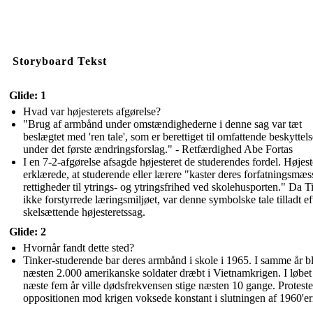
Storyboard Tekst
Glide: 1
Hvad var højesterets afgørelse?
"Brug af armbånd under omstændighederne i denne sag var tæt
beslægtet med 'ren tale', som er berettiget til omfattende beskyttels
under det første ændringsforslag." - Retfærdighed Abe Fortas
I en 7-2-afgørelse afsagde højesteret de studerendes fordel. Højest
erklærede, at studerende eller lærere "kaster deres forfatningsmæs
rettigheder til ytrings- og ytringsfrihed ved skolehusporten." Da T
ikke forstyrrede læringsmiljøet, var denne symbolske tale tilladt ef
skelsættende højesteretssag.
Glide: 2
Hvornår fandt dette sted?
Tinker-studerende bar deres armbånd i skole i 1965. I samme år b
næsten 2.000 amerikanske soldater dræbt i Vietnamkrigen. I løbet
næste fem år ville dødsfrekvensen stige næsten 10 gange. Protest
oppositionen mod krigen voksede konstant i slutningen af 1960'er