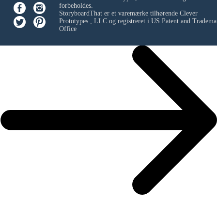
forbeholdes.
StoryboardThat er et varemærke tilhørende
Clever
Prototypes , LLC
og registreret i US Patent and Tradema
Office