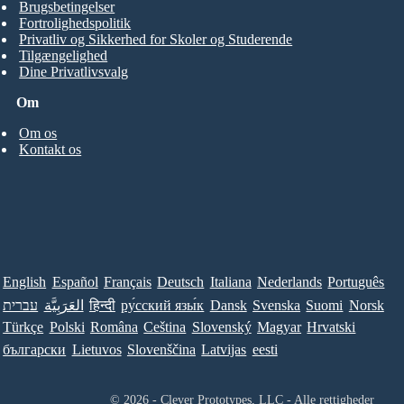
Brugsbetingelser
Fortrolighedspolitik
Privatliv og Sikkerhed for Skoler og Studerende
Tilgængelighed
Dine Privatlivsvalg
Om
Om os
Kontakt os
English
Español
Français
Deutsch
Italiana
Nederlands
Português
עברית
العَرَبِيَّة
हिन्दी
ру́сский язы́к
Dansk
Svenska
Suomi
Norsk
Türkçe
Polski
Româna
Ceština
Slovenský
Magyar
Hrvatski
български
Lietuvos
Slovenščina
Latvijas
eesti
© 2026 - Clever Prototypes, LLC - Alle rettigheder