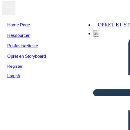
OPRET ET S
Home Page
Ressourcer
Prisfastsættelse
Opret en Storyboard
Register
Log på