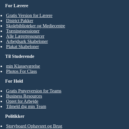
For Lærere
Gratis Version for Lærere
District Pakker
Skolebiblioteker og Mediecentre
Træningssessioner
Alle Lærerressourcer
Arbejdsark Skabeloner
Plakat Skabeloner
Til Studerende
min Klasseværelse
Photos For Class
For Hold
Gratis Prøveversion for Teams
Business Resources
Opret for Arbejde
Tilmeld dig min Team
Politikker
Storyboard Ophavsret og Brug