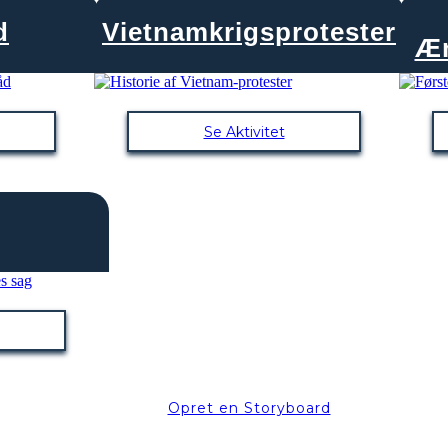
d
Vietnamkrigsprotester
Æn
Se Aktivitet
Opret en Storyboard