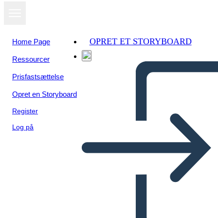
OPRET ET STORYBOARD
Home Page
Ressourcer
Se som
Prisfastsættelse
diasshow
Opret en Storyboard
Register
Log på
Affinitetskort 1