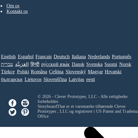
Om os
Kontakt os
English
Español
Français
Deutsch
Italiana
Nederlands
Português
עברית
العَرَبِيَّة
हिन्दी
ру́сский язы́к
Dansk
Svenska
Suomi
Norsk
Türkçe
Polski
Româna
Ceština
Slovenský
Magyar
Hrvatski
български
Lietuvos
Slovenščina
Latvijas
eesti
© 2026 - Clever Prototypes, LLC - Alle rettigheder
forbeholdes.
StoryboardThat er et varemærke tilhørende
Clever
Prototypes , LLC
og registreret i US Patent and Tradema
Office