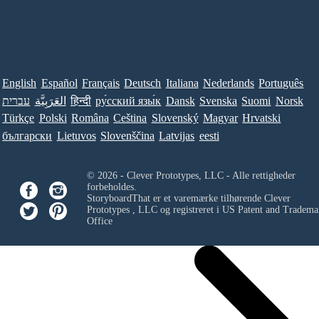
English
Español
Français
Deutsch
Italiana
Nederlands
Português
עברית
العَرَبِيَّة
हिन्दी
ру́сский язы́к
Dansk
Svenska
Suomi
Norsk
Türkçe
Polski
Româna
Ceština
Slovenský
Magyar
Hrvatski
български
Lietuvos
Slovenščina
Latvijas
eesti
© 2026 - Clever Prototypes, LLC - Alle rettigheder
forbeholdes.
StoryboardThat er et varemærke tilhørende
Clever
Prototypes , LLC
og registreret i US Patent and Tradema
Office