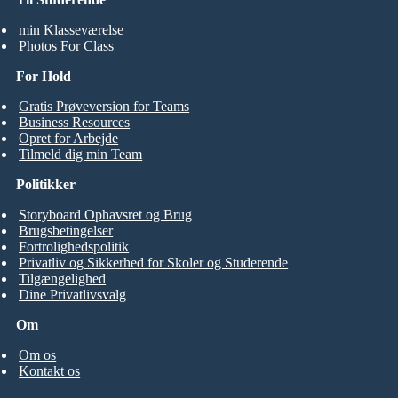
min Klasseværelse
Photos For Class
For Hold
Gratis Prøveversion for Teams
Business Resources
Opret for Arbejde
Tilmeld dig min Team
Politikker
Storyboard Ophavsret og Brug
Brugsbetingelser
Fortrolighedspolitik
Privatliv og Sikkerhed for Skoler og Studerende
Tilgængelighed
Dine Privatlivsvalg
Om
Om os
Kontakt os