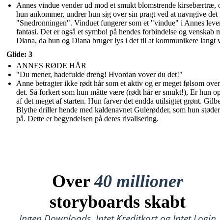
Annes vindue vender ud mod et smukt blomstrende kirsebærtræ, 
hun ankommer, undrer hun sig over sin pragt ved at navngive det
"Snedronningen". Vinduet fungerer som et "vindue" i Annes lev
fantasi. Det er også et symbol på hendes forbindelse og venskab 
Diana, da hun og Diana bruger lys i det til at kommunikere langt
Glide: 3
ANNES RØDE HÅR
"Du mener, hadefulde dreng! Hvordan vover du det!"
Anne betragter ikke rødt hår som et aktiv og er meget følsom over
det. Så forkert som hun måtte være (rødt hår er smukt!), Er hun o
af det meget af starten. Hun farver det endda utilsigtet grønt. Gilbe
Blythe driller hende med kaldenavnet Gulerødder, som hun støde
på. Dette er begyndelsen på deres rivalisering.
Over
40 millioner
storyboards skabt
Ingen Downloads, Intet Kreditkort og Intet Login