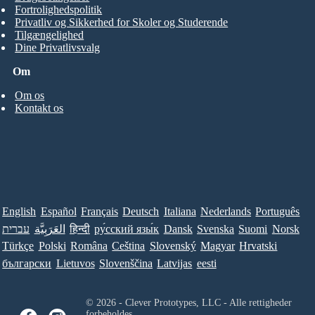
Fortrolighedspolitik
Privatliv og Sikkerhed for Skoler og Studerende
Tilgængelighed
Dine Privatlivsvalg
Om
Om os
Kontakt os
English
Español
Français
Deutsch
Italiana
Nederlands
Português
עברית
العَرَبِيَّة
हिन्दी
ру́сский язы́к
Dansk
Svenska
Suomi
Norsk
Türkçe
Polski
Româna
Ceština
Slovenský
Magyar
Hrvatski
български
Lietuvos
Slovenščina
Latvijas
eesti
© 2026 - Clever Prototypes, LLC - Alle rettigheder
forbeholdes.