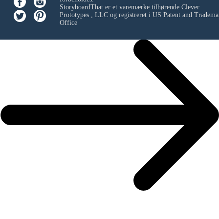
StoryboardThat er et varemærke tilhørende
Clever
Prototypes , LLC
og registreret i US Patent and Tradema
Office