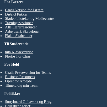
For Lærere
Gratis Version for Lærere
District Pakker
Skolebiblioteker og Mediecentre
Træningssessioner
Alle Lærerressourcer
Arbejdsark Skabeloner
Plakat Skabeloner
Til Studerende
min Klasseværelse
Photos For Class
For Hold
Gratis Prøveversion for Teams
Business Resources
Opret for Arbejde
Tilmeld dig min Team
Politikker
Storyboard Ophavsret og Brug
Brugsbetingelser