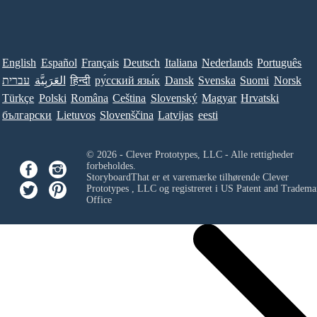
English
Español
Français
Deutsch
Italiana
Nederlands
Português
עברית
العَرَبِيَّة
हिन्दी
ру́сский язы́к
Dansk
Svenska
Suomi
Norsk
Türkçe
Polski
Româna
Ceština
Slovenský
Magyar
Hrvatski
български
Lietuvos
Slovenščina
Latvijas
eesti
© 2026 - Clever Prototypes, LLC - Alle rettigheder
forbeholdes.
StoryboardThat er et varemærke tilhørende
Clever
Prototypes , LLC
og registreret i US Patent and Tradema
Office