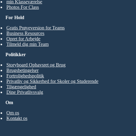
min Klasseværelse
Photos For Class
For Hold
Gratis Prøveversion for Teams
Business Resources
Opret for Arbejde
Tilmeld dig min Team
Politikker
Storyboard Ophavsret og Brug
Brugsbetingelser
Fortrolighedspolitik
Privatliv og Sikkerhed for Skoler og Studerende
Tilgængelighed
Dine Privatlivsvalg
Om
Om os
Kontakt os