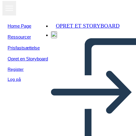
OPRET ET STORYBOARD
Home Page
Ressourcer
Se som
Prisfastsættelse
diasshow
Opret en Storyboard
Register
Log på
Graphic Novel Layout 2