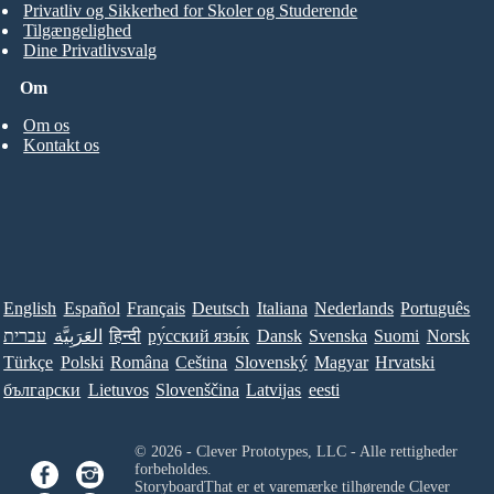
Privatliv og Sikkerhed for Skoler og Studerende
Tilgængelighed
Dine Privatlivsvalg
Om
Om os
Kontakt os
English
Español
Français
Deutsch
Italiana
Nederlands
Português
עברית
العَرَبِيَّة
हिन्दी
ру́сский язы́к
Dansk
Svenska
Suomi
Norsk
Türkçe
Polski
Româna
Ceština
Slovenský
Magyar
Hrvatski
български
Lietuvos
Slovenščina
Latvijas
eesti
© 2026 - Clever Prototypes, LLC - Alle rettigheder
forbeholdes.
StoryboardThat er et varemærke tilhørende
Clever