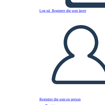
Kopier dette storyboard
Log på
Registrer dig som lærer
LAVE ET STORYBOARD
AFSPIL DIASSHOW
LÆS FOR MIG
Registrer dig som en person