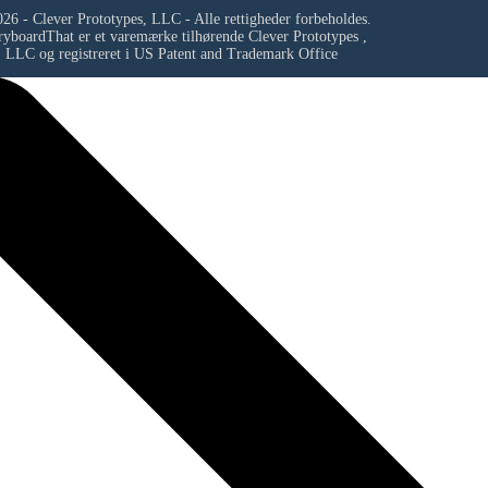
26 - Clever Prototypes, LLC - Alle rettigheder forbeholdes.
ryboardThat er et varemærke tilhørende
Clever Prototypes ,
LLC
og registreret i US Patent and Trademark Office