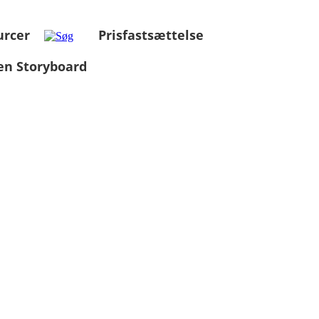
urcer
Prisfastsættelse
en Storyboard