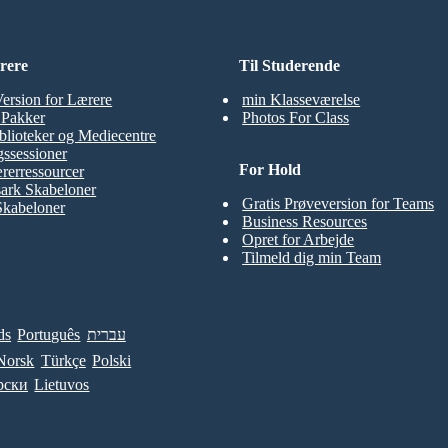
rere
Til Studerende
Version for Lærere
min Klasseværelse
t Pakker
Photos For Class
blioteker og Mediecentre
ssessioner
For Hold
rerressourcer
ark Skabeloner
Gratis Prøveversion for Teams
Skabeloner
Business Resources
Opret for Arbejde
Tilmeld dig min Team
ds
Português
עברית
Norsk
Türkçe
Polski
рски
Lietuvos