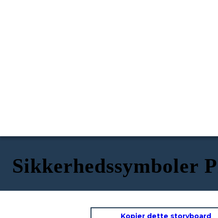
Sikkerhedssymboler P
Kopier dette storyboard