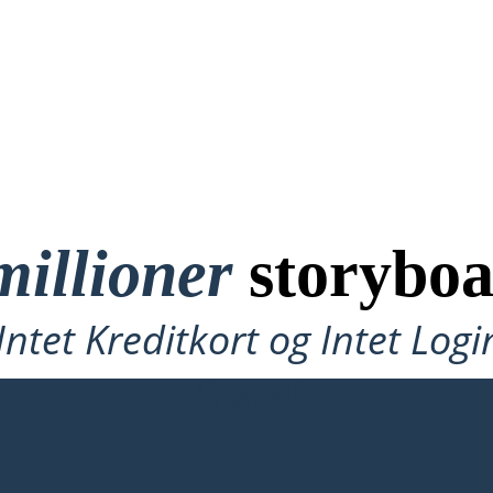
millioner
storyboa
ntet Kreditkort og Intet Logi
Prøve!